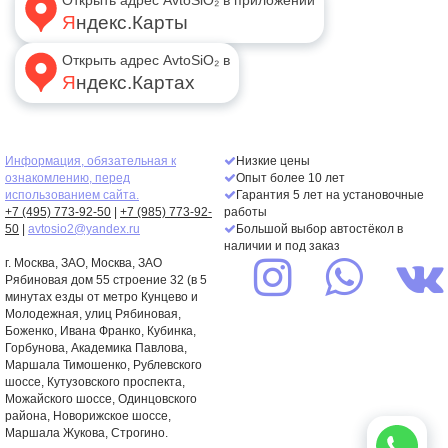
Открыть адрес AvtoSiO₂ в приложении
Яндекс.Карты
Открыть адрес AvtoSiO₂ в
Яндекс.Картах
Информация, обязательная к
Низкие цены
ознакомлению, перед
Опыт более 10 лет
использованием сайта.
Гарантия 5 лет на установочные
+7 (495) 773-92-50
|
+7 (985) 773-92-
работы
50
|
avtosio2@yandex.ru
Большой выбор автостёкол в
наличии и под заказ
г. Москва,
ЗАО
, Москва, ЗАО
Рябиновая дом 55 строение 32 (в 5
минутах езды от метро Кунцево и
Молодежная, улиц Рябиновая,
Боженко, Ивана Франко, Кубинка,
Горбунова, Академика Павлова,
Маршала Тимошенко, Рублевского
шоссе, Кутузовского проспекта,
Можайского шоссе, Одинцовского
района, Новорижское шоссе,
Маршала Жукова, Строгино.