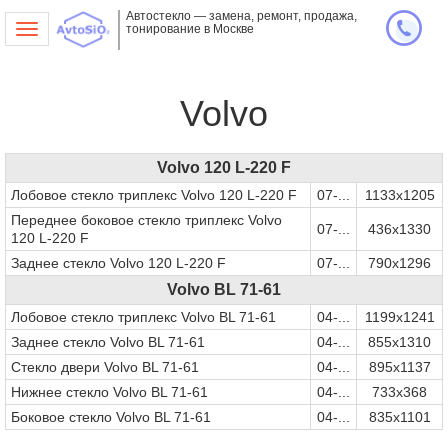
Автостекло — замена, ремонт, продажа,
тонирование в Москве
Toggle
navigation
Volvo
Volvo 120 L-220 F
Лобовое стекло триплекс Volvo 120 L-220 F
07-...
1133х1205
Переднее боковое стекло триплекс Volvo
07-...
436х1330
120 L-220 F
Заднее стекло Volvo 120 L-220 F
07-...
790х1296
Volvo BL 71-61
Лобовое стекло триплекс Volvo BL 71-61
04-...
1199х1241
Заднее стекло Volvo BL 71-61
04-...
855х1310
Стекло двери Volvo BL 71-61
04-...
895х1137
Нижнее стекло Volvo BL 71-61
04-...
733х368
Боковое стекло Volvo BL 71-61
04-...
835х1101