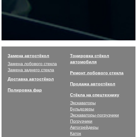
Замена автостёкол
Тонировка стёкол
автомобиля
Замена лобового стекла
Замена заднего стекла
Ремонт лобового стекла
Доставка автостёкол
Продажа автостёкол
Полировка фар
Стёкла на спецтехнику
Экскаваторы
Бульдозеры
Экскаваторы-погрузчики
Погрузчики
Автогрейдеры
Каток