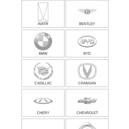
AVATR
BENTLEY
BMW
BYD
CADILLAC
CHANGAN
CHERY
CHEVROLET