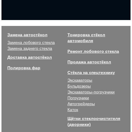
Замена автостёкол
Тонировка стёкол
автомобиля
Замена лобового стекла
Замена заднего стекла
Ремонт лобового стекла
Доставка автостёкол
Продажа автостёкол
Полировка фар
Стёкла на спецтехнику
Экскаваторы
Бульдозеры
Экскаваторы-погрузчики
Погрузчики
Автогрейдеры
Каток
Щётки стеклоочистителя
(дворники)