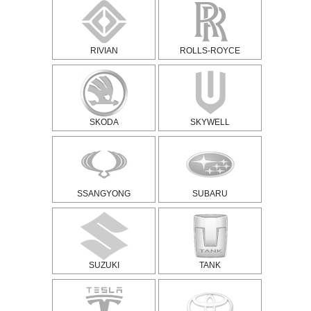
RIVIAN
ROLLS-ROYCE
SKODA
SKYWELL
SSANGYONG
SUBARU
SUZUKI
TANK