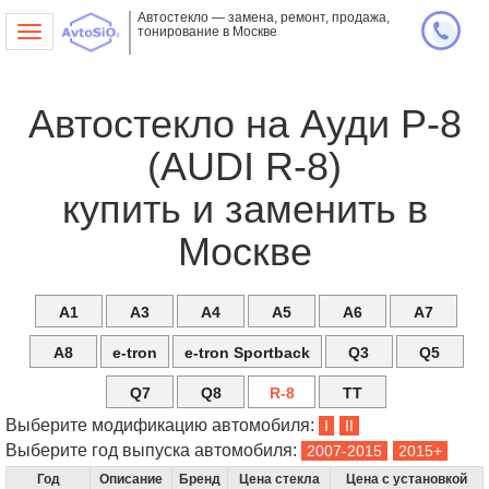
Автостекло — замена, ремонт, продажа,
тонирование в Москве
Toggle
navigation
Автостекло на Ауди Р-8
(AUDI R-8)
купить и заменить в
Москве
A1
A3
A4
A5
A6
A7
A8
e-tron
e-tron Sportback
Q3
Q5
Q7
Q8
R-8
TT
Выберите модификацию автомобиля:
Выберите год выпуска автомобиля:
Год
Описание
Бренд
Цена стекла
Цена с установкой