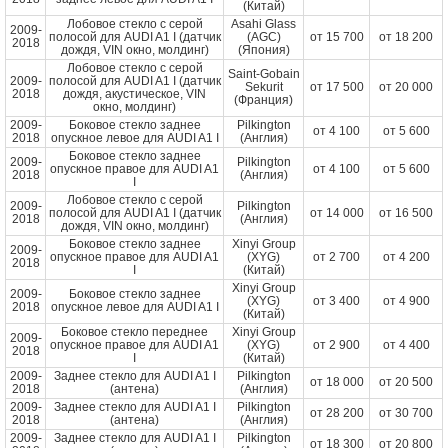
(Китай)
Лобовое стекло с серой
Asahi Glass
2009-
полосой для AUDI A1 I (датчик
(AGC)
от
15 700
от
18 200
2018
дождя, VIN окно, молдинг)
(Япония)
Лобовое стекло с серой
Saint-Gobain
2009-
полосой для AUDI A1 I (датчик
Sekurit
от
17 500
от
20 000
2018
дождя, акустическое, VIN
(Франция)
окно, молдинг)
2009-
Боковое стекло заднее
Pilkington
от
4 100
от
5 600
2018
опускное левое для AUDI A1 I
(Англия)
Боковое стекло заднее
2009-
Pilkington
опускное правое для AUDI A1
от
4 100
от
5 600
2018
(Англия)
I
Лобовое стекло с серой
2009-
Pilkington
полосой для AUDI A1 I (датчик
от
14 000
от
16 500
2018
(Англия)
дождя, VIN окно, молдинг)
Боковое стекло заднее
Xinyi Group
2009-
опускное правое для AUDI A1
(XYG)
от
2 700
от
4 200
2018
I
(Китай)
Xinyi Group
2009-
Боковое стекло заднее
(XYG)
от
3 400
от
4 900
2018
опускное левое для AUDI A1 I
(Китай)
Боковое стекло переднее
Xinyi Group
2009-
опускное правое для AUDI A1
(XYG)
от
2 900
от
4 400
2018
I
(Китай)
2009-
Заднее стекло для AUDI A1 I
Pilkington
от
18 000
от
20 500
2018
(антена)
(Англия)
2009-
Заднее стекло для AUDI A1 I
Pilkington
от
28 200
от
30 700
2018
(антена)
(Англия)
2009-
Заднее стекло для AUDI A1 I
Pilkington
от
18 300
от
20 800