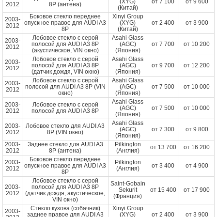
(XYG)
от
7 100
от
9 600
2012
8P (антена)
(Китай)
Боковое стекло переднее
Xinyi Group
2003-
опускное правое для AUDI A3
(XYG)
от
2 400
от
3 900
2012
8P
(Китай)
Лобовое стекло с серой
Asahi Glass
2003-
полосой для AUDI A3 8P
(AGC)
от
7 700
от
10 200
2012
(акустическое, VIN окно)
(Япония)
Лобовое стекло с серой
Asahi Glass
2003-
полосой для AUDI A3 8P
(AGC)
от
9 700
от
12 200
2012
(датчик дождя, VIN окно)
(Япония)
Лобовое стекло с серой
Asahi Glass
2003-
полосой для AUDI A3 8P (VIN
(AGC)
от
7 500
от
10 000
2012
окно)
(Япония)
Asahi Glass
2003-
Лобовое стекло с серой
(AGC)
от
7 500
от
10 000
2012
полосой для AUDI A3 8P
(Япония)
Asahi Glass
2003-
Лобовое стекло для AUDI A3
(AGC)
от
7 300
от
9 800
2012
8P (VIN окно)
(Япония)
2003-
Заднее стекло для AUDI A3
Pilkington
от
13 700
от
16 200
2012
8P (антена)
(Англия)
Боковое стекло переднее
2003-
Pilkington
опускное правое для AUDI A3
от
3 400
от
4 900
2012
(Англия)
8P
Лобовое стекло с серой
Saint-Gobain
2003-
полосой для AUDI A3 8P
Sekurit
от
15 400
от
17 900
2012
(датчик дождя, акустическое,
(Франция)
VIN окно)
Стекло кузова (собачник)
Xinyi Group
2003-
заднее правое для AUDI A3
(XYG)
от
2 400
от
3 900