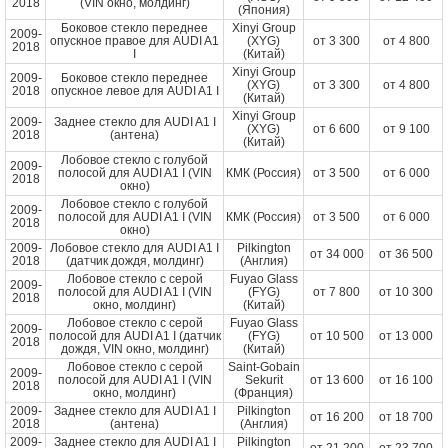
2018
(VIN окно, молдинг)
(Япония)
Боковое стекло переднее
Xinyi Group
2009-
опускное правое для AUDI A1
(XYG)
от
3 300
от
4 800
2018
I
(Китай)
Xinyi Group
2009-
Боковое стекло переднее
(XYG)
от
3 300
от
4 800
2018
опускное левое для AUDI A1 I
(Китай)
Xinyi Group
2009-
Заднее стекло для AUDI A1 I
(XYG)
от
6 600
от
9 100
2018
(антена)
(Китай)
Лобовое стекло с голубой
2009-
полосой для AUDI A1 I (VIN
КМК (Россия)
от
3 500
от
6 000
2018
окно)
Лобовое стекло с голубой
2009-
полосой для AUDI A1 I (VIN
КМК (Россия)
от
3 500
от
6 000
2018
окно)
2009-
Лобовое стекло для AUDI A1 I
Pilkington
от
34 000
от
36 500
2018
(датчик дождя, молдинг)
(Англия)
Лобовое стекло с серой
Fuyao Glass
2009-
полосой для AUDI A1 I (VIN
(FYG)
от
7 800
от
10 300
2018
окно, молдинг)
(Китай)
Лобовое стекло с серой
Fuyao Glass
2009-
полосой для AUDI A1 I (датчик
(FYG)
от
10 500
от
13 000
2018
дождя, VIN окно, молдинг)
(Китай)
Лобовое стекло с серой
Saint-Gobain
2009-
полосой для AUDI A1 I (VIN
Sekurit
от
13 600
от
16 100
2018
окно, молдинг)
(Франция)
2009-
Заднее стекло для AUDI A1 I
Pilkington
от
16 200
от
18 700
2018
(антена)
(Англия)
2009-
Заднее стекло для AUDI A1 I
Pilkington