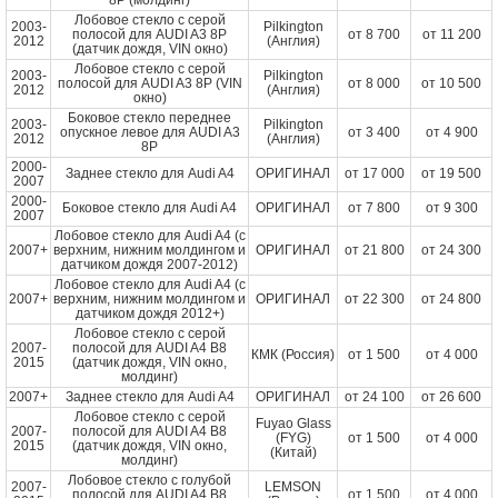
8P (молдинг)
Лобовое стекло с серой
2003-
Pilkington
полосой для AUDI A3 8P
от
8 700
от
11 200
2012
(Англия)
(датчик дождя, VIN окно)
Лобовое стекло с серой
2003-
Pilkington
полосой для AUDI A3 8P (VIN
от
8 000
от
10 500
2012
(Англия)
окно)
Боковое стекло переднее
2003-
Pilkington
опускное левое для AUDI A3
от
3 400
от
4 900
2012
(Англия)
8P
2000-
Заднее стекло для Audi A4
ОРИГИНАЛ
от
17 000
от
19 500
2007
2000-
Боковое стекло для Audi A4
ОРИГИНАЛ
от
7 800
от
9 300
2007
Лобовое стекло для Audi A4 (с
2007+
верхним, нижним молдингом и
ОРИГИНАЛ
от
21 800
от
24 300
датчиком дождя 2007-2012)
Лобовое стекло для Audi A4 (с
2007+
верхним, нижним молдингом и
ОРИГИНАЛ
от
22 300
от
24 800
датчиком дождя 2012+)
Лобовое стекло с серой
2007-
полосой для AUDI A4 B8
КМК (Россия)
от
1 500
от
4 000
2015
(датчик дождя, VIN окно,
молдинг)
2007+
Заднее стекло для Audi A4
ОРИГИНАЛ
от
24 100
от
26 600
Лобовое стекло с серой
Fuyao Glass
2007-
полосой для AUDI A4 B8
(FYG)
от
1 500
от
4 000
2015
(датчик дождя, VIN окно,
(Китай)
молдинг)
Лобовое стекло с голубой
2007-
LEMSON
полосой для AUDI A4 B8
от
1 500
от
4 000