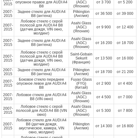
2007-
опускное правое для AUDI A4
(AGC)
от
3 700
от
5 200
2015
B8
(Япония)
2007-
Заднее стекло для AUDI A4
Pilkington
от
36 500
от
39 000
2015
B8 (антена)
(Англия)
Лобовое стекло с серой
Asahi Glass
2007-
полосой для AUDI A4 B8
(AGC)
от
9 900
от
12 400
2015
(датчик дождя, VIN окно,
(Япония)
молдинг)
Asahi Glass
2007-
Заднее стекло для AUDI A4
(AGC)
от
16 200
от
18 700
2015
B8 (антена)
(Япония)
Лобовое стекло с серой
Saint-Gobain
2007-
полосой для AUDI A4 B8
Sekurit
от
13 500
от
16 000
2015
(датчик дождя, VIN окно,
(Франция)
молдинг)
2007-
Заднее стекло для AUDI A4
Pilkington
от
18 700
от
21 200
2015
B8 (антена)
(Англия)
Боковое стекло переднее
Fuyao Glass
2007-
опускное левое для AUDI A4
(FYG)
от
2 900
от
4 400
2015
B8
(Китай)
Asahi Glass
2007-
Лобовое стекло для AUDI A4
(AGC)
от
4 500
от
7 000
2015
B8 (VIN окно)
(Япония)
Лобовое стекло с серой
Asahi Glass
2007-
полосой для AUDI A4 B8 (VIN
(AGC)
от
5 300
от
7 800
2015
окно)
(Япония)
Лобовое стекло для AUDI A4
2007-
B8 (датчик дождя,
Pilkington
от
14 300
от
16 800
2015
акустическое, камера, VIN
(Англия)
окно, молдинг)
Лобовое стекло с серой