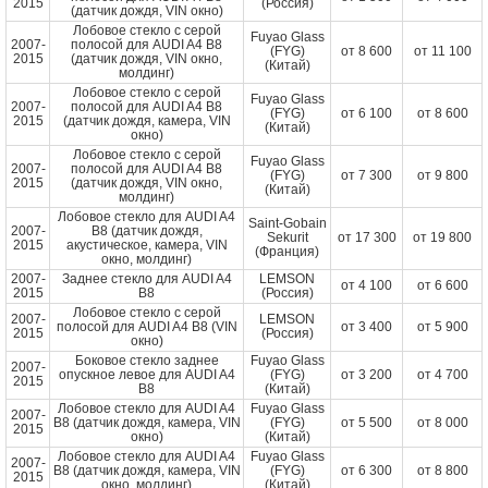
2015
(Россия)
(датчик дождя, VIN окно)
Лобовое стекло с серой
Fuyao Glass
2007-
полосой для AUDI A4 B8
(FYG)
от
8 600
от
11 100
2015
(датчик дождя, VIN окно,
(Китай)
молдинг)
Лобовое стекло с серой
Fuyao Glass
2007-
полосой для AUDI A4 B8
(FYG)
от
6 100
от
8 600
2015
(датчик дождя, камера, VIN
(Китай)
окно)
Лобовое стекло с серой
Fuyao Glass
2007-
полосой для AUDI A4 B8
(FYG)
от
7 300
от
9 800
2015
(датчик дождя, VIN окно,
(Китай)
молдинг)
Лобовое стекло для AUDI A4
Saint-Gobain
2007-
B8 (датчик дождя,
Sekurit
от
17 300
от
19 800
2015
акустическое, камера, VIN
(Франция)
окно, молдинг)
2007-
Заднее стекло для AUDI A4
LEMSON
от
4 100
от
6 600
2015
B8
(Россия)
Лобовое стекло с серой
2007-
LEMSON
полосой для AUDI A4 B8 (VIN
от
3 400
от
5 900
2015
(Россия)
окно)
Боковое стекло заднее
Fuyao Glass
2007-
опускное левое для AUDI A4
(FYG)
от
3 200
от
4 700
2015
B8
(Китай)
Лобовое стекло для AUDI A4
Fuyao Glass
2007-
B8 (датчик дождя, камера, VIN
(FYG)
от
5 500
от
8 000
2015
окно)
(Китай)
Лобовое стекло для AUDI A4
Fuyao Glass
2007-
B8 (датчик дождя, камера, VIN
(FYG)
от
6 300
от
8 800
2015
окно, молдинг)
(Китай)