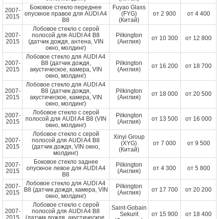
Боковое стекло переднее
Fuyao Glass
2007-
опускное правое для AUDI A4
(FYG)
от
2 900
от
4 400
2015
B8
(Китай)
Лобовое стекло с серой
2007-
полосой для AUDI A4 B8
Pilkington
от
10 300
от
12 800
2015
(датчик дождя, антена, VIN
(Англия)
окно, молдинг)
Лобовое стекло для AUDI A4
2007-
B8 (датчик дождя,
Pilkington
от
16 200
от
18 700
2015
акустическое, камера, VIN
(Англия)
окно, молдинг)
Лобовое стекло для AUDI A4
2007-
B8 (датчик дождя,
Pilkington
от
18 000
от
20 500
2015
акустическое, камера, VIN
(Англия)
окно, молдинг)
Лобовое стекло с серой
2007-
Pilkington
полосой для AUDI A4 B8 (VIN
от
13 500
от
16 000
2015
(Англия)
окно, молдинг)
Лобовое стекло с серой
Xinyi Group
2007-
полосой для AUDI A4 B8
(XYG)
от
7 000
от
9 500
2015
(датчик дождя, VIN окно,
(Китай)
молдинг)
Боковое стекло заднее
2007-
Pilkington
опускное левое для AUDI A4
от
4 300
от
5 800
2015
(Англия)
B8
Лобовое стекло для AUDI A4
2007-
Pilkington
B8 (датчик дождя, камера, VIN
от
17 700
от
20 200
2015
(Англия)
окно, молдинг)
Лобовое стекло с серой
Saint-Gobain
2007-
полосой для AUDI A4 B8
Sekurit
от
15 900
от
18 400
2015
(датчик дождя, акустическое,