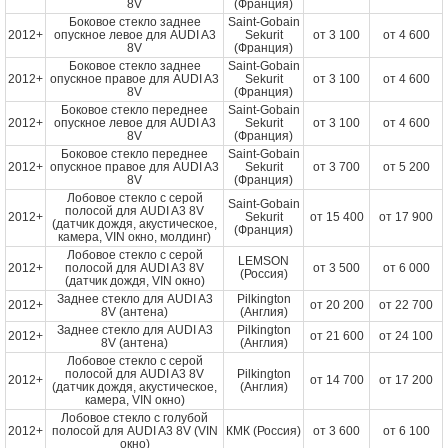
8V
(Франция)
Боковое стекло заднее
Saint-Gobain
2012+
опускное левое для AUDI A3
Sekurit
от
3 100
от
4 600
8V
(Франция)
Боковое стекло заднее
Saint-Gobain
2012+
опускное правое для AUDI A3
Sekurit
от
3 100
от
4 600
8V
(Франция)
Боковое стекло переднее
Saint-Gobain
2012+
опускное левое для AUDI A3
Sekurit
от
3 100
от
4 600
8V
(Франция)
Боковое стекло переднее
Saint-Gobain
2012+
опускное правое для AUDI A3
Sekurit
от
3 700
от
5 200
8V
(Франция)
Лобовое стекло с серой
Saint-Gobain
полосой для AUDI A3 8V
2012+
Sekurit
от
15 400
от
17 900
(датчик дождя, акустическое,
(Франция)
камера, VIN окно, молдинг)
Лобовое стекло с серой
LEMSON
2012+
полосой для AUDI A3 8V
от
3 500
от
6 000
(Россия)
(датчик дождя, VIN окно)
Заднее стекло для AUDI A3
Pilkington
2012+
от
20 200
от
22 700
8V (антена)
(Англия)
Заднее стекло для AUDI A3
Pilkington
2012+
от
21 600
от
24 100
8V (антена)
(Англия)
Лобовое стекло с серой
полосой для AUDI A3 8V
Pilkington
2012+
от
14 700
от
17 200
(датчик дождя, акустическое,
(Англия)
камера, VIN окно)
Лобовое стекло с голубой
2012+
полосой для AUDI A3 8V (VIN
КМК (Россия)
от
3 600
от
6 100
окно)