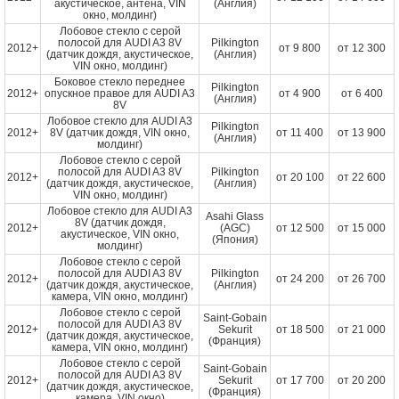
акустическое, антена, VIN
(Англия)
окно, молдинг)
Лобовое стекло с серой
полосой для AUDI A3 8V
Pilkington
2012+
от
9 800
от
12 300
(датчик дождя, акустическое,
(Англия)
VIN окно, молдинг)
Боковое стекло переднее
Pilkington
2012+
опускное правое для AUDI A3
от
4 900
от
6 400
(Англия)
8V
Лобовое стекло для AUDI A3
Pilkington
2012+
8V (датчик дождя, VIN окно,
от
11 400
от
13 900
(Англия)
молдинг)
Лобовое стекло с серой
полосой для AUDI A3 8V
Pilkington
2012+
от
20 100
от
22 600
(датчик дождя, акустическое,
(Англия)
VIN окно, молдинг)
Лобовое стекло для AUDI A3
Asahi Glass
8V (датчик дождя,
2012+
(AGC)
от
12 500
от
15 000
акустическое, VIN окно,
(Япония)
молдинг)
Лобовое стекло с серой
полосой для AUDI A3 8V
Pilkington
2012+
от
24 200
от
26 700
(датчик дождя, акустическое,
(Англия)
камера, VIN окно, молдинг)
Лобовое стекло с серой
Saint-Gobain
полосой для AUDI A3 8V
2012+
Sekurit
от
18 500
от
21 000
(датчик дождя, акустическое,
(Франция)
камера, VIN окно, молдинг)
Лобовое стекло с серой
Saint-Gobain
полосой для AUDI A3 8V
2012+
Sekurit
от
17 700
от
20 200
(датчик дождя, акустическое,
(Франция)
камера, VIN окно)