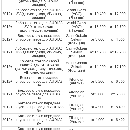
(датчик дождя, VIN окно,
(Япония)
молдинг)
Лобовое стекло для AUDI A3
Asahi Glass
2012+
8V (датчик дождя, VIN окно,
(AGC)
от
10 400
от
12 900
молдинг)
(Япония)
Лобовое стекло для AUDI A3
Asahi Glass
2012+
8V (датчик дождя,
(AGC)
от
13 200
от
15 700
акустическое, молдинг)
(Япония)
Боковое стекло переднее
Saint-Gobain
2012+
опускное левое для AUDI A3
Sekurit
от
3 000
от
4 500
8V
(Франция)
Лобовое стекло для AUDI A3
Saint-Gobain
2012+
8V (датчик дождя, VIN окно,
Sekurit
от
14 700
от
17 200
молдинг)
(Франция)
Лобовое стекло с серой
Saint-Gobain
полосой для AUDI A3 8V
2012+
Sekurit
от
14 600
от
17 100
(датчик дождя, акустическое,
(Франция)
VIN окно, молдинг)
Боковое стекло заднее
Pilkington
2012+
опускное левое для AUDI A3
от
5 200
от
6 700
(Англия)
8V
Боковое стекло переднее
Pilkington
2012+
опускное левое для AUDI A3
от
5 000
от
6 500
(Англия)
8V
Боковое стекло переднее
Pilkington
2012+
опускное правое для AUDI A3
от
4 900
от
6 400
(Англия)
8V
Боковое стекло переднее
Pilkington
2012+
опускное левое для AUDI A3
от
4 900
от
6 400
(Англия)
8V
Боковое стекло переднее