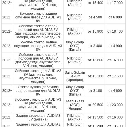
8V (датчик дождя,
Pilkington
2012+
от
15 400
от
17 900
акустическое, VIN окно,
(Англия)
молдинг)
Боковое стекло заднее
Pilkington
2012+
опускное левое для AUDI A3
от
4 500
от
6 000
(Англия)
8V
Лобовое стекло с серой
полосой для AUDI A3 8V
Pilkington
2012+
от
15 900
от
18 400
(датчик дождя, акустическое,
(Англия)
камера, VIN окно, молдинг)
Боковое стекло заднее
Xinyi Group
2012+
опускное правое для AUDI A3
(XYG)
от
3 400
от
4 900
8V
(Китай)
Лобовое стекло с серой
полосой для AUDI A3 8V
Pilkington
2012+
от
13 800
от
16 300
(датчик дождя, акустическое,
(Англия)
VIN окно, молдинг)
Лобовое стекло для AUDI A3
Saint-Gobain
8V (датчик дождя,
2012+
Sekurit
от
15 100
от
17 600
акустическое, VIN окно,
(Франция)
молдинг)
Стекло кузова (собачник)
Xinyi Group
2012+
заднее правое для AUDI A3
(XYG)
от
3 100
от
4 600
8V
(Китай)
Лобовое стекло для AUDI A3
Asahi Glass
8V (датчик дождя,
2012+
(AGC)
от
20 500
от
23 000
акустическое, VIN окно,
(Япония)
молдинг)
Заднее стекло для AUDI A3
Pilkington
2012+
от
13 500
от
16 000
8V (антена)
(Англия)
Заднее стекло для AUDI A3
Pilkington
2012+
от
11 200
от
13 700