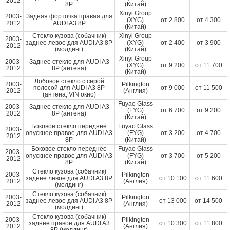
2012
8P
(Китай)
Xinyi Group
2003-
Задняя форточка правая для
(XYG)
от
2 800
от
4 300
2012
AUDI A3 8P
(Китай)
Стекло кузова (собачник)
Xinyi Group
2003-
заднее левое для AUDI A3 8P
(XYG)
от
2 400
от
3 900
2012
(молдинг)
(Китай)
Xinyi Group
2003-
Заднее стекло для AUDI A3
(XYG)
от
9 200
от
11 700
2012
8P (антена)
(Китай)
Лобовое стекло с серой
2003-
Pilkington
полосой для AUDI A3 8P
от
9 000
от
11 500
2012
(Англия)
(антена, VIN окно)
Fuyao Glass
2003-
Заднее стекло для AUDI A3
(FYG)
от
6 700
от
9 200
2012
8P (антена)
(Китай)
Боковое стекло переднее
Fuyao Glass
2003-
опускное правое для AUDI A3
(FYG)
от
3 200
от
4 700
2012
8P
(Китай)
Боковое стекло переднее
Fuyao Glass
2003-
опускное правое для AUDI A3
(FYG)
от
3 700
от
5 200
2012
8P
(Китай)
Стекло кузова (собачник)
2003-
Pilkington
заднее левое для AUDI A3 8P
от
10 100
от
11 600
2012
(Англия)
(молдинг)
Стекло кузова (собачник)
2003-
Pilkington
заднее левое для AUDI A3 8P
от
13 000
от
14 500
2012
(Англия)
(молдинг)
Стекло кузова (собачник)
2003-
Pilkington
заднее правое для AUDI A3
от
10 300
от
11 800
2012
(Англия)