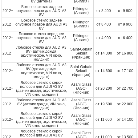
8V (антена)
(Англия)
Боковое стекло заднее
Pilkington
2012+
опускное левое для AUDI A3
от
8 400
от
9 900
(Англия)
8V
Боковое стекло заднее
Pilkington
2012+
опускное правое для AUDI A3
от
8 400
от
9 900
(Англия)
8V
Боковое стекло переднее
Pilkington
2012+
опускное левое для AUDI A3
от
4 900
от
6 400
(Англия)
8V
Лобовое стекло для AUDI A3
Saint-Gobain
8V (датчик дождя,
2012+
Sekurit
от
14 300
от
16 800
акустическое, VIN окно,
(Франция)
молдинг)
Лобовое стекло для AUDI A3
Saint-Gobain
8V (датчик дождя,
2012+
Sekurit
от
14 600
от
17 100
акустическое, VIN окно,
(Франция)
молдинг)
Лобовое стекло с серой
Asahi Glass
полосой для AUDI A3 8V
2012+
(AGC)
от
20 200
от
22 700
(датчик дождя, акустическое,
(Япония)
VIN окно, молдинг)
Лобовое стекло для AUDI A3
Asahi Glass
2012+
8V (датчик дождя, VIN окно,
(AGC)
от
19 500
от
22 000
молдинг)
(Япония)
Лобовое стекло с серой
Asahi Glass
полосой для AUDI A3 8V
2012+
(AGC)
от
11 600
от
14 100
(датчик дождя, акустическое,
(Япония)
VIN окно, молдинг)
Лобовое стекло с серой
Asahi Glass
полосой для AUDI A3 8V
2012+
(AGC)
от
11 000
от
13 500