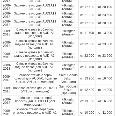
2018
(антена)
(Англия)
2009-
Заднее стекло для AUDI A1 I
Pilkington
от
17 600
от
20 100
2018
(антена)
(Англия)
2009-
Заднее стекло для AUDI A1 I
Pilkington
от
21 000
от
23 500
2018
(антена)
(Англия)
2009-
Заднее стекло для AUDI A1 I
Pilkington
от
17 500
от
20 000
2018
(антена)
(Англия)
Стекло кузова (собачник)
2009-
Pilkington
заднее правое для AUDI A1 I
от
11 700
от
13 200
2018
(Англия)
(молдинг)
Стекло кузова (собачник)
2009-
Pilkington
заднее левое для AUDI A1 I
от
22 000
от
23 500
2018
(Англия)
(молдинг)
Стекло кузова (собачник)
2009-
Pilkington
заднее правое для AUDI A1 I
от
22 000
от
23 500
2018
(Англия)
(молдинг)
Стекло кузова (собачник)
2009-
Pilkington
заднее левое для AUDI A1 I
от
11 700
от
13 200
2018
(Англия)
(молдинг)
Лобовое стекло с серой
Saint-Gobain
2009-
полосой для AUDI A1 I (датчик
Sekurit
от
13 900
от
16 400
2018
дождя, VIN окно, молдинг)
(Франция)
Saint-Gobain
2009-
Лобовое стекло для AUDI A1 I
Sekurit
от
12 400
от
14 900
2018
(VIN окно, молдинг)
(Франция)
Лобовое стекло с серой
2009-
Pilkington
полосой для AUDI A1 I (VIN
от
13 500
от
16 000
2018
(Англия)
окно, молдинг)
Боковое стекло переднее
2009-
Pilkington
опускное правое для AUDI A1
от
10 000
от
11 500
2018
(Англия)