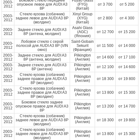
Боковое стекло переднее
Fuyao Glass
2003-
опускное левое для AUDI A3
(FYG)
от
3 700
от
5 200
2012
8P
(Китай)
Стекло кузова (собачник)
Xinyi Group
2003-
заднее левое для AUDI A3 8P
(XYG)
от
2 800
от
4 300
2012
(молдинг)
(Китай)
Asahi Glass
2003-
Заднее стекло для AUDI A3
(AGC)
от
12 700
от
15 200
2012
8P (антена, молдинг)
(Япония)
Лобовое стекло с серой
Saint-Gobain
2003-
полосой для AUDI A3 8P (VIN
Sekurit
от
11 500
от
14 000
2012
окно)
(Франция)
2003-
Заднее стекло для AUDI A3
Pilkington
от
14 600
от
17 100
2012
8P (антена, молдинг)
(Англия)
2003-
Заднее стекло для AUDI A3
Pilkington
от
12 100
от
14 600
2012
8P (антена)
(Англия)
Стекло кузова (собачник)
2003-
Pilkington
заднее правое для AUDI A3
от
18 300
от
19 800
2012
(Англия)
8P (молдинг)
Стекло кузова (собачник)
2003-
Pilkington
заднее правое для AUDI A3
от
13 800
от
15 300
2012
(Англия)
8P (молдинг)
Боковое стекло заднее
2003-
Pilkington
опускное правое для AUDI A3
от
13 200
от
14 700
2012
(Англия)
8P
Стекло кузова (собачник)
2003-
Pilkington
заднее левое для AUDI A3 8P
от
18 300
от
19 800
2012
(Англия)
(молдинг)
Стекло кузова (собачник)
2003-
Pilkington
заднее левое для AUDI A3 8P
от
13 800
от
15 300
2012
(Англия)
(молдинг)