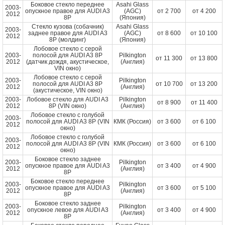
Боковое стекло переднее
Asahi Glass
2003-
опускное правое для AUDI A3
(AGC)
от
2 700
от
4 200
2012
8P
(Япония)
Стекло кузова (собачник)
Asahi Glass
2003-
заднее правое для AUDI A3
(AGC)
от
8 600
от
10 100
2012
8P (молдинг)
(Япония)
Лобовое стекло с серой
2003-
полосой для AUDI A3 8P
Pilkington
от
11 300
от
13 800
2012
(датчик дождя, акустическое,
(Англия)
VIN окно)
Лобовое стекло с серой
2003-
Pilkington
полосой для AUDI A3 8P
от
10 700
от
13 200
2012
(Англия)
(акустическое, VIN окно)
2003-
Лобовое стекло для AUDI A3
Pilkington
от
8 900
от
11 400
2012
8P (VIN окно)
(Англия)
Лобовое стекло с голубой
2003-
полосой для AUDI A3 8P (VIN
КМК (Россия)
от
3 600
от
6 100
2012
окно)
Лобовое стекло с голубой
2003-
полосой для AUDI A3 8P (VIN
КМК (Россия)
от
3 600
от
6 100
2012
окно)
Боковое стекло заднее
2003-
Pilkington
опускное правое для AUDI A3
от
3 400
от
4 900
2012
(Англия)
8P
Боковое стекло переднее
2003-
Pilkington
опускное правое для AUDI A3
от
3 600
от
5 100
2012
(Англия)
8P
Боковое стекло заднее
2003-
Pilkington
опускное левое для AUDI A3
от
3 400
от
4 900
2012
(Англия)
8P