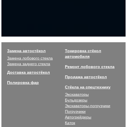
Замена автостёкол
Тонировка стёкол
автомобиля
Замена лобового стекла
Замена заднего стекла
Ремонт лобового стекла
Доставка автостёкол
Продажа автостёкол
Полировка фар
Стёкла на спецтехнику
Экскаваторы
Бульдозеры
Экскаваторы-погрузчики
Погрузчики
Автогрейдеры
Каток