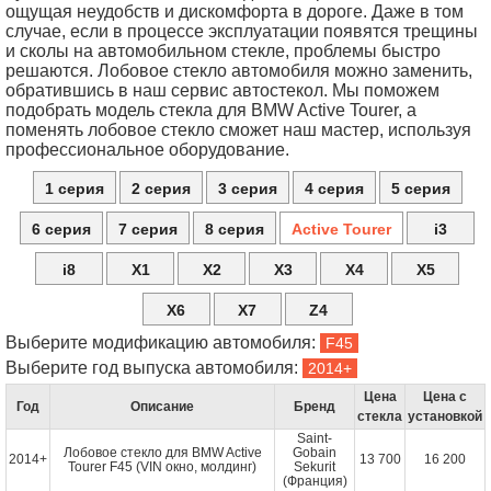
ощущая неудобств и дискомфорта в дороге. Даже в том
случае, если в процессе эксплуатации появятся трещины
и сколы на автомобильном стекле, проблемы быстро
решаются. Лобовое стекло автомобиля можно заменить,
обратившись в наш сервис автостекол. Мы поможем
подобрать модель стекла для BMW Active Tourer, а
поменять лобовое стекло сможет наш мастер, используя
профессиональное оборудование.
1 серия
2 серия
3 серия
4 серия
5 серия
6 серия
7 серия
8 серия
Active Tourer
i3
i8
X1
X2
X3
X4
X5
X6
X7
Z4
Выберите модификацию автомобиля:
Выберите год выпуска автомобиля:
Цена
Цена с
Год
Описание
Бренд
стекла
установкой
Saint-
Лобовое стекло для BMW Active
Gobain
2014+
13 700
16 200
Tourer F45 (VIN окно, молдинг)
Sekurit
(Франция)