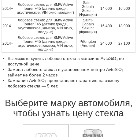
Saint-
Лобовое стекло для BMW Active
Gobain
2014+
Tourer F45 (датчик дождя,
14 000
16 500
Sekurit
акустическое, VIN окно, молдинг)
(Франция)
Лобовое стекло для BMW Active
Saint-
Tourer F45 (датчик дождя,
Gobain
2014+
16 400
18 900
акустическое, камера, VIN окно,
Sekurit
молдинг)
(Франция)
Лобовое стекло для BMW Active
Tourer F45 (датчик дождя,
Pilkington
2014+
24 600
27 100
акустическое, камера, VIN окно,
(Англия)
молдинг)
Вы можете купить лобовое стекло в магазине AvtoSiO₂ по
доступной цене.
Замена лобового стекла в установочном центре AvtoSiO₂
займет не более 2 часов.
Кампания AvtoSiO₂ предоставляет гарантию на замену
лобового стекла — 5 лет.
Выберите марку автомобиля,
чтобы узнать цену стекла