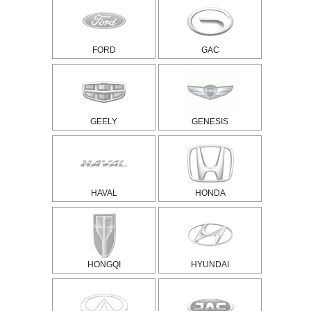
FORD
GAC
GEELY
GENESIS
HAVAL
HONDA
HONGQI
HYUNDAI