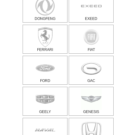
DONGFENG
EXEED
FERRARI
FIAT
FORD
GAC
GEELY
GENESIS