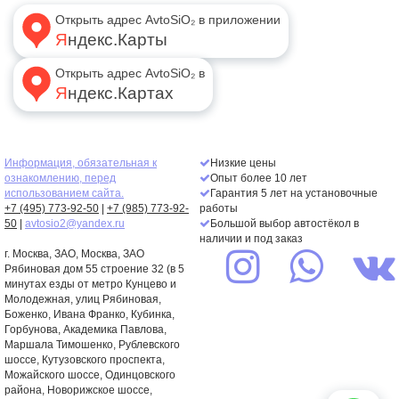
Открыть адрес AvtoSiO₂ в приложении
Яндекс.Карты
Открыть адрес AvtoSiO₂ в
Яндекс.Картах
Информация, обязательная к
Низкие цены
ознакомлению, перед
Опыт более 10 лет
использованием сайта.
Гарантия 5 лет на установочные
+7 (495) 773-92-50
|
+7 (985) 773-92-
работы
50
|
avtosio2@yandex.ru
Большой выбор автостёкол в
наличии и под заказ
г. Москва,
ЗАО
, Москва, ЗАО
Рябиновая дом 55 строение 32 (в 5
минутах езды от метро Кунцево и
Молодежная, улиц Рябиновая,
Боженко, Ивана Франко, Кубинка,
Горбунова, Академика Павлова,
Маршала Тимошенко, Рублевского
шоссе, Кутузовского проспекта,
Можайского шоссе, Одинцовского
района, Новорижское шоссе,