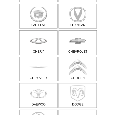
CADILLAC
CHANGAN
CHERY
CHEVROLET
CHRYSLER
CITROEN
DAEWOO
DODGE