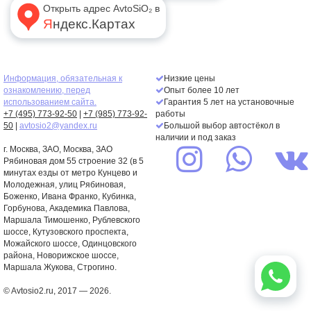
Открыть адрес AvtoSiO₂ в
Яндекс.Картах
Информация, обязательная к
Низкие цены
ознакомлению, перед
Опыт более 10 лет
использованием сайта.
Гарантия 5 лет на установочные
+7 (495) 773-92-50
|
+7 (985) 773-92-
работы
50
|
avtosio2@yandex.ru
Большой выбор автостёкол в
наличии и под заказ
г. Москва,
ЗАО
, Москва, ЗАО
Рябиновая дом 55 строение 32 (в 5
минутах езды от метро Кунцево и
Молодежная, улиц Рябиновая,
Боженко, Ивана Франко, Кубинка,
Горбунова, Академика Павлова,
Маршала Тимошенко, Рублевского
шоссе, Кутузовского проспекта,
Можайского шоссе, Одинцовского
района, Новорижское шоссе,
Маршала Жукова, Строгино.
© Avtosio2.ru, 2017 — 2026.