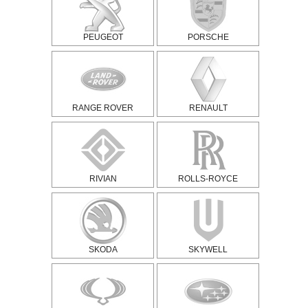
PEUGEOT
PORSCHE
RANGE ROVER
RENAULT
RIVIAN
ROLLS-ROYCE
SKODA
SKYWELL