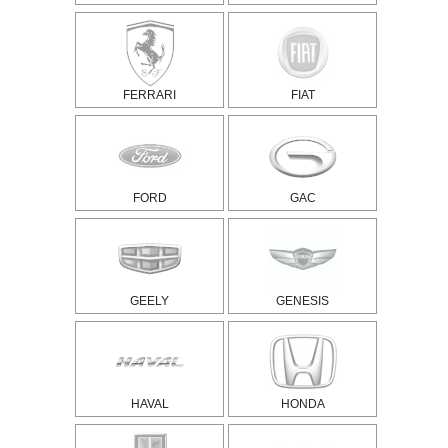
FERRARI
FIAT
FORD
GAC
GEELY
GENESIS
HAVAL
HONDA