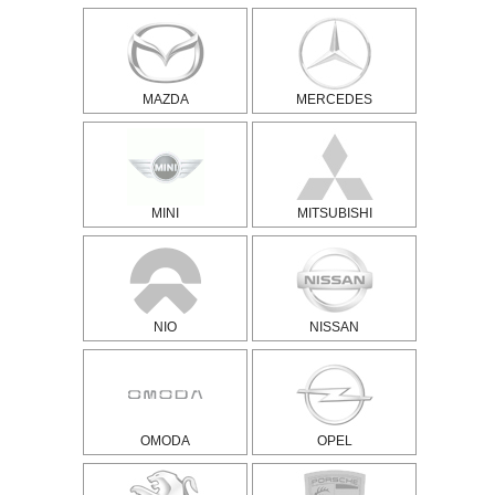
MAZDA
MERCEDES
MINI
MITSUBISHI
NIO
NISSAN
OMODA
OPEL