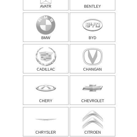
AVATR
BENTLEY
BMW
BYD
CADILLAC
CHANGAN
CHERY
CHEVROLET
CHRYSLER
CITROEN