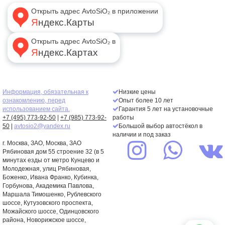
Открыть адрес AvtoSiO₂ в приложении
Яндекс.Карты
Открыть адрес AvtoSiO₂ в
Яндекс.Картах
Информация, обязательная к
Низкие цены
ознакомлению, перед
Опыт более 10 лет
использованием сайта.
Гарантия 5 лет на установочные
+7 (495) 773-92-50
|
+7 (985) 773-92-
работы
50
|
avtosio2@yandex.ru
Большой выбор автостёкол в
наличии и под заказ
г. Москва,
ЗАО
, Москва, ЗАО
Рябиновая дом 55 строение 32 (в 5
минутах езды от метро Кунцево и
Молодежная, улиц Рябиновая,
Боженко, Ивана Франко, Кубинка,
Горбунова, Академика Павлова,
Маршала Тимошенко, Рублевского
шоссе, Кутузовского проспекта,
Можайского шоссе, Одинцовского
района, Новорижское шоссе,