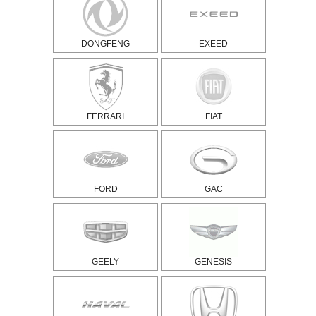
DONGFENG
EXEED
FERRARI
FIAT
FORD
GAC
GEELY
GENESIS