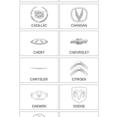
CADILLAC
CHANGAN
CHERY
CHEVROLET
CHRYSLER
CITROEN
DAEWOO
DODGE