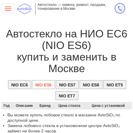
Автостекло — замена, ремонт, продажа,
тонирование в Москве
Toggle
navigation
Автостекло на НИО ЕС6
(NIO ES6)
купить и заменить в
Москве
NIO EC6
NIO ES6
NIO ES7
NIO ES8
NIO ET5
NIO ET7
Год
Описание
Бренд
Цена стекла
Цена с установкой
Вы можете купить лобовое стекло в магазине AvtoSiO₂ по
доступной цене.
Замена лобового стекла в установочном центре AvtoSiO₂
займет не более 2 часов.