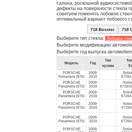
салона, роскошной аудиосистемой
дефекты на поверхности стекла п
советуем поменять лобовое стекл
оптимальный вариант лобового ст
718 Boxster
718 
Выберите тип стекла:
Лобовое сте
Выберите модификацию автомоб
Выберите год выпуска автомобил
Тип
Тип
Модель
Год
кузова
Е
PORSCHE
2009-
Лобо
Panamera (970)
2016
6728
PORSCHE
2009-
Лобо
Panamera (970)
2016
6728
PORSCHE
2009-
Лобо
Panamera (970)
2016
6728
PORSCHE
2009-
Лобо
Panamera (970)
2016
6728
PORSCHE
2009-
Лобо
Panamera (970)
2016
6728
PORSCHE
2009-
Лобо