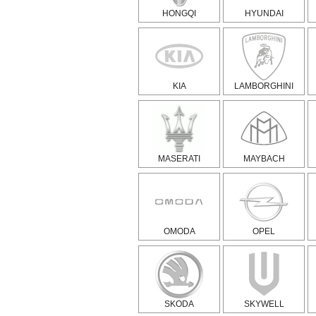
HONGQI
HYUNDAI
KIA
LAMBORGHINI
MASERATI
MAYBACH
OMODA
OPEL
SKODA
SKYWELL