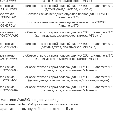
AGAGYMVW
(датчик дождя, акустическое, VIN окно)
вое стекло
Лобовое стекло с серой полосой для PORSCHE Panamera 97
AGSGYCMVW
(датчик дождя, камера, VIN окно)
вое стекло
Боковое стекло переднее опускное правое для PORSCHE
RGSH5FDW
Panamera 970
вое стекло
Боковое стекло переднее опускное левое для PORSCHE
LGSH5FDW
Panamera 970
вое стекло
Лобовое стекло с серой полосой для PORSCHE Panamera 97
GAGYCMVW95
(датчик дождя, акустическое, камера, VIN окно)
вое стекло
Лобовое стекло с серой полосой для PORSCHE Panamera 97
GAGYMVW95
(датчик дождя, акустическое, VIN окно)
вое стекло
Лобовое стекло с серой полосой для PORSCHE Panamera 97
AGAGYCMVW
(датчик дождя, акустическое, камера, VIN окно)
вое стекло
Лобовое стекло с серой полосой для PORSCHE Panamera 97
CDGYMVW95
(датчик дождя, атермальное, VIN окно)
вое стекло
Лобовое стекло с серой полосой для PORSCHE Panamera 97
ACDGYCMVZ
(датчик дождя, атермальное, камера, VIN окно, молдинг)
вое стекло
Лобовое стекло с серой полосой для PORSCHE Panamera 97
CDGYMVW6A
(датчик дождя, атермальное, VIN окно)
 магазине AvtoSiO₂ по доступной цене.
чном центре AvtoSiO₂ займет не более 2 часов.
арантию на замену лобового стекла — 5 лет.