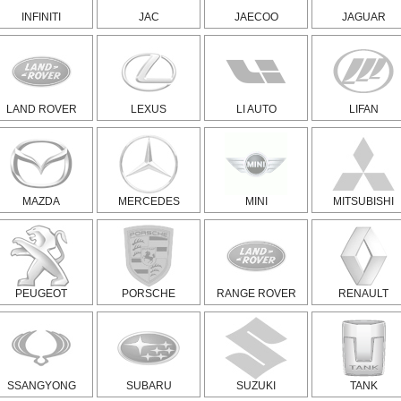
INFINITI
JAC
JAECOO
JAGUAR
LAND ROVER
LEXUS
LI AUTO
LIFAN
MAZDA
MERCEDES
MINI
MITSUBISHI
PEUGEOT
PORSCHE
RANGE ROVER
RENAULT
SSANGYONG
SUBARU
SUZUKI
TANK