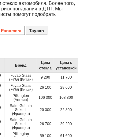
стекло автомобиля. Более того,
я риск попадания в ДТП. Мы
листы помогут подобрать
Panamera
Taycan
Цена
Цена с
Бренд
стекла
установкой
0
Fuyao Glass
9 200
11 700
(FYG) (Китай)
0
Fuyao Glass
26 100
28 600
(FYG) (Китай)
0
Pilkington
106 300
108 800
(Англия)
Saint-Gobain
0
Sekurit
20 300
22 800
(Франция)
Saint-Gobain
0
Sekurit
26 700
29 200
(Франция)
0
Pilkington
59 100
61 600