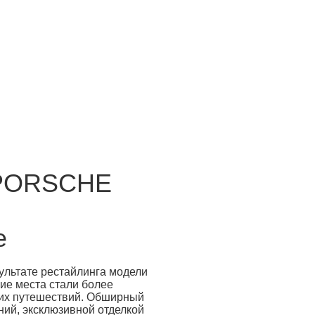
(PORSCHE
е
зультате рестайлинга модели
ие места стали более
ших путешествий. Обширный
ний, эксклюзивной отделкой