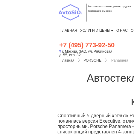
Автостекло — замена, ремонт, продажа,
тонирование в Москве
ГЛАВНАЯ
УСЛУГИ И ЦЕНЫ
О НАС
О
+7 (495) 773-92-50
г. Москва, ЗАО, ул. Рябиновая,
д. 55, стр. 32
Главная
PORSCHE
Panamera
Автосте
Спортивный 5-дверный хэтчбэк Po
появилась версия Executive, отл
просторными. Porsche Panamera 
список опций представлен 4-зонн