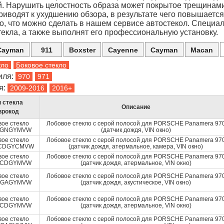
. Нарушить целостность образа может покрытое трещинами 
риводят к ухудшению обзора, в результате чего повышаетс
о, что можно сделать в нашем сервисе автостекол. Специа
екла, а также выполнят его профессиональную установку.
Cayman
911
Boxster
Cayenne
Cayman
Macan
кло
Боковое стекло
иля:
я:
 стекла
Описание
врокод
вое стекло
Лобовое стекло с серой полосой для PORSCHE Panamera 97
AGNGYMVW
(датчик дождя, VIN окно)
вое стекло
Лобовое стекло с серой полосой для PORSCHE Panamera 97
ACDGYCMVW
(датчик дождя, атермальное, камера, VIN окно)
вое стекло
Лобовое стекло с серой полосой для PORSCHE Panamera 97
ACDGYMVW
(датчик дождя, атермальное, VIN окно)
вое стекло
Лобовое стекло с серой полосой для PORSCHE Panamera 97
AGAGYMVW
(датчик дождя, акустическое, VIN окно)
вое стекло
Лобовое стекло с серой полосой для PORSCHE Panamera 97
ACDGYMVW
(датчик дождя, атермальное, VIN окно)
вое стекло
Лобовое стекло с серой полосой для PORSCHE Panamera 97