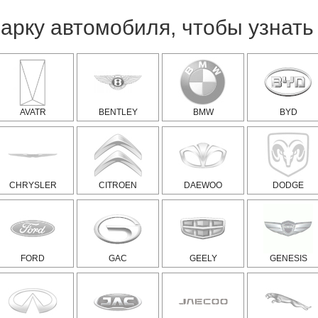
арку автомобиля, чтобы узнать 
AVATR
BENTLEY
BMW
BYD
CHRYSLER
CITROEN
DAEWOO
DODGE
FORD
GAC
GEELY
GENESIS