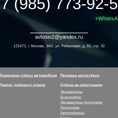
7 (985) 773-92-
+WhatsA
avtosio2@yandex.ru
121471, г. Москва, ЗАО, ул. Рябиновая, д. 55, стр. 32
Тонировка стёкол автомобиля
Продажа автостёкол
Ремонт лобового стекла
Стёкла на спецтехнику
Экскаваторы
Бульдозеры
Экскаваторы-погрузчики
Погрузчики
Автогрейдеры