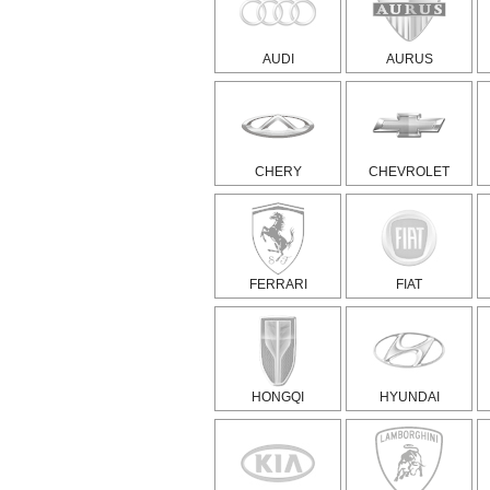
AUDI
AURUS
CHERY
CHEVROLET
FERRARI
FIAT
HONGQI
HYUNDAI