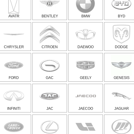
AVATR
BENTLEY
BMW
BYD
CHRYSLER
CITROEN
DAEWOO
DODGE
FORD
GAC
GEELY
GENESIS
INFINITI
JAC
JAECOO
JAGUAR