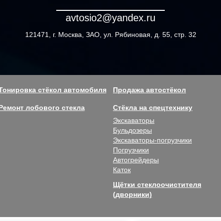
avtosio2@yandex.ru
121471, г. Москва, ЗАО, ул. Рябиновая, д. 55, стр. 32
Тонировка стёкол автомобиля
Продажа автостёкол
Ремонт лобового стекла
Стёкла на спецтехнику
Экскаваторы
Бульдозеры
Экскаваторы-погрузчики
Погрузчики
Автогрейдеры
Каток
Щётки стеклоочистителя
(дворники)