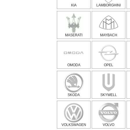
KIA
LAMBORGHINI
MASERATI
MAYBACH
OMODA
OPEL
SKODA
SKYWELL
VOLKSWAGEN
VOLVO