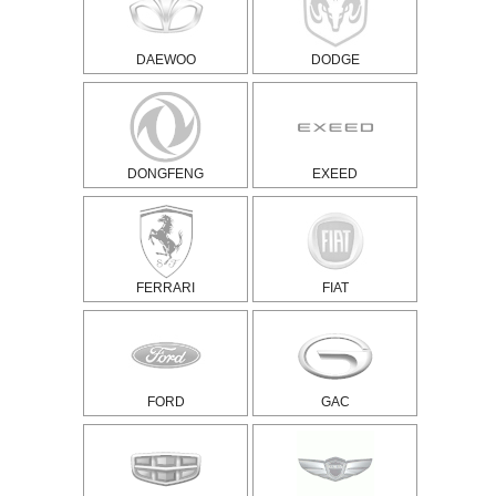
DAEWOO
DODGE
DONGFENG
EXEED
FERRARI
FIAT
FORD
GAC