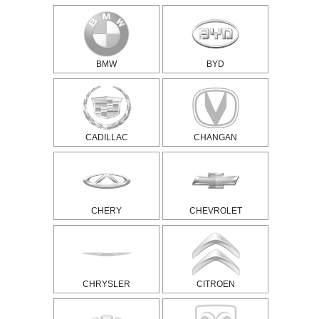
BMW
BYD
CADILLAC
CHANGAN
CHERY
CHEVROLET
CHRYSLER
CITROEN