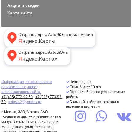
Акции и скидки
Карта сайта
Открыть адрес AvtoSiO₂ в приложении
Яндекс.Карты
Открыть адрес AvtoSiO₂ в
Яндекс.Картах
Информация, обязательная к
Низкие цены
ознакомлению, перед
Опыт более 10 лет
использованием сайта.
Гарантия 5 лет на установочные
+7 (495) 773-92-50
|
+7 (985) 773-92-
работы
50
|
avtosio2@yandex.ru
Большой выбор автостёкол в
наличии и под заказ
г. Москва,
ЗАО
, Москва, ЗАО
Рябиновая дом 55 строение 32 (в 5
минутах езды от метро Кунцево и
Молодежная, улиц Рябиновая,