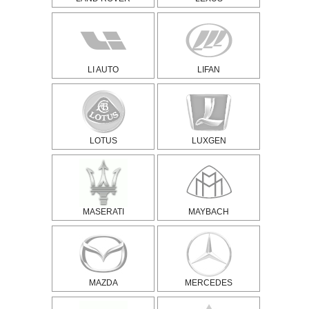
LI AUTO
LIFAN
LOTUS
LUXGEN
MASERATI
MAYBACH
MAZDA
MERCEDES