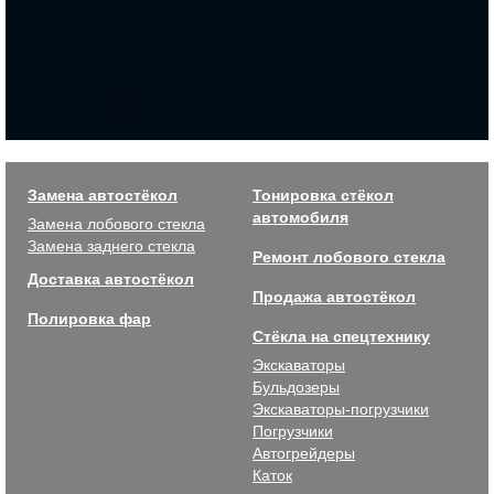
Замена автостёкол
Тонировка стёкол
автомобиля
Замена лобового стекла
Замена заднего стекла
Ремонт лобового стекла
Доставка автостёкол
Продажа автостёкол
Полировка фар
Стёкла на спецтехнику
Экскаваторы
Бульдозеры
Экскаваторы-погрузчики
Погрузчики
Автогрейдеры
Каток