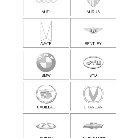
AUDI
AURUS
AVATR
BENTLEY
BMW
BYD
CADILLAC
CHANGAN