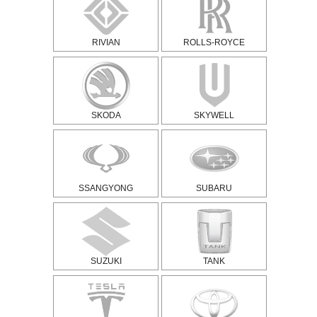
RIVIAN
ROLLS-ROYCE
SKODA
SKYWELL
SSANGYONG
SUBARU
SUZUKI
TANK