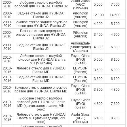
Asahi Glass
2000-
Лобовое стекло с голубой
(AGC)
5 000
7 500
2010
полосой для HYUNDAI Elantra J2
(Япония)
2000-
Заднее стекло для HYUNDAI
Pilkington
12 100
14 600
2010
Elantra J2
(Англия)
2000-
Боковое стекло заднее опускное
Pilkington
4 200
5 700
2010
левое для HYUNDAI Elantra J2
(Англия)
Боковое стекло переднее
2000-
Pilkington
опускное правое для HYUNDAI
3 400
4 900
2010
(Англия)
Elantra J2
Armourplate
2000-
Заднее стекло для HYUNDAI
(Shatterprufe)
4 300
6 800
2010
Elantra J2
(Африка)
Лобовое стекло с голубой
Fuyao Glass
2010-
полосой для HYUNDAI Elantra
(FYG)
5 600
8 100
2016
MD (VIN окно)
(Китай)
2010-
Лобовое стекло для HYUNDAI
LEMSON
3 500
6 000
2016
Elantra MD
(Россия)
2010-
Заднее стекло для HYUNDAI
LEMSON
3 600
6 100
2016
Elantra MD
(Россия)
Fuyao Glass
2010-
Боковое стекло заднее опускное
(FYG)
3 300
4 800
2016
правое для HYUNDAI Elantra MD
(Китай)
Лобовое стекло с голубой
Fuyao Glass
2010-
полосой для HYUNDAI Elantra
(FYG)
4 800
7 300
2016
MD (датчик запотевания, VIN
(Китай)
окно)
Лобовое стекло для HYUNDAI
Asahi Glass
2010-
Elantra MD (датчик дождя, VIN
(AGC)
6 400
8 900
2016
окно)
(Япония)