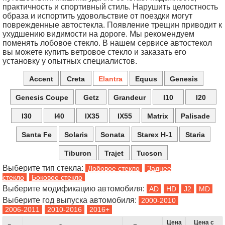
практичность и спортивный стиль. Нарушить целостность
образа и испортить удовольствие от поездки могут
поврежденные автостекла. Появление трещин приводит к
ухудшению видимости на дороге. Мы рекомендуем
поменять лобовое стекло. В нашем сервисе автостекол
вы можете купить ветровое стекло и заказать его
установку у опытных специалистов.
Accent
Creta
Elantra
Equus
Genesis
Genesis Coupe
Getz
Grandeur
I10
I20
I30
I40
IX35
IX55
Matrix
Palisade
Santa Fe
Solaris
Sonata
Starex H-1
Staria
Tiburon
Trajet
Tucson
Выберите тип стекла:
Лобовое стекло
Заднее
стекло
Боковое стекло
Выберите модификацию автомобиля:
Выберите год выпуска автомобиля:
Цена
Цена с