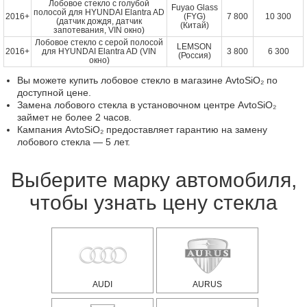
Лобовое стекло с голубой
Fuyao Glass
полосой для HYUNDAI Elantra AD
2016+
(FYG)
7 800
10 300
(датчик дождя, датчик
(Китай)
запотевания, VIN окно)
Лобовое стекло с серой полосой
LEMSON
2016+
для HYUNDAI Elantra AD (VIN
3 800
6 300
(Россия)
окно)
Вы можете купить лобовое стекло в магазине AvtoSiO₂ по
доступной цене.
Замена лобового стекла в установочном центре AvtoSiO₂
займет не более 2 часов.
Кампания AvtoSiO₂ предоставляет гарантию на замену
лобового стекла — 5 лет.
Выберите марку автомобиля,
чтобы узнать цену стекла
AUDI
AURUS