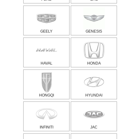
GEELY
GENESIS
HAVAL
HONDA
HONGQI
HYUNDAI
INFINITI
JAC