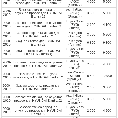
(AGC)
4 000
5 500
2010
левое для HYUNDAI Elantra J2
(Япония)
Боковое стекло переднее
Asahi Glass
2000-
опускное правое для HYUNDAI
(AGC)
3 500
5 000
2010
Elantra J2
(Япония)
Fuyao Glass
2000-
Боковое стекло заднее опускное
(FYG)
2 600
4 100
2010
левое для HYUNDAI Elantra J2
(Китай)
2000-
Задняя форточка левая для
Pilkington
3 700
5 200
2010
HYUNDAI Elantra J2
(Англия)
2000-
Заднее стекло для HYUNDAI
Pilkington
6 800
9 300
2010
Elantra J2
(Англия)
Fuyao Glass
2000-
Заднее стекло для HYUNDAI
(FYG)
7 000
9 500
2010
Elantra J2 (антена)
(Китай)
Fuyao Glass
2000-
Боковое стекло заднее опускное
(FYG)
2 800
4 300
2010
правое для HYUNDAI Elantra J2
(Китай)
Saint-Gobain
2000-
Лобовое стекло с голубой
Sekurit
8 400
10 900
2010
полосой для HYUNDAI Elantra J2
(Франция)
Asahi Glass
2000-
Задняя форточка правая для
(AGC)
2 300
3 800
2010
HYUNDAI Elantra J2
(Япония)
Asahi Glass
2000-
Боковое стекло заднее опускное
(AGC)
3 500
5 000
2010
правое для HYUNDAI Elantra J2
(Япония)
Боковое стекло переднее
Fuyao Glass
2000-
опускное правое для HYUNDAI
(FYG)
2 700
4 200
2010
Elantra J2
(Китай)