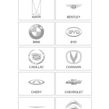
AVATR
BENTLEY
BMW
BYD
CADILLAC
CHANGAN
CHERY
CHEVROLET