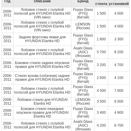
Год
Описание
Бренд
стекла
установкой
Лобовое стекло с голубой
Fuyao Glass
2006-
полосой для HYUNDAI Elantra HD
(FYG)
1 500
4 000
2011
(VIN окно)
(Китай)
Лобовое стекло с голубой
2006-
LEMSON
полосой для HYUNDAI Elantra HD
1 500
4 000
2011
(Россия)
(VIN окно)
Fuyao Glass
2006-
Задняя форточка левая для
(FYG)
1 800
3 300
2011
HYUNDAI Elantra HD
(Китай)
Asahi Glass
2006-
Лобовое стекло с голубой
(AGC)
5 700
8 200
2011
полосой для HYUNDAI Elantra HD
(Япония)
Fuyao Glass
2006-
Боковое стекло заднее опускное
(FYG)
3 200
4 700
2011
правое для HYUNDAI Elantra HD
(Китай)
Fuyao Glass
2006-
Стекло кузова (собачник) заднее
(FYG)
2 600
4 100
2011
правое для HYUNDAI Elantra HD
(Китай)
Fuyao Glass
2006-
Лобовое стекло с голубой
(FYG)
4 500
7 000
2011
полосой для HYUNDAI Elantra HD
(Китай)
2006-
Лобовое стекло для HYUNDAI
LEMSON
3 500
6 000
2011
Elantra HD
(Россия)
Боковое стекло переднее
Fuyao Glass
2006-
опускное правое для HYUNDAI
(FYG)
3 400
4 900
2011
Elantra HD
(Китай)
Asahi Glass
2006-
Лобовое стекло с голубой
(AGC)
4 200
6 700
2011
полосой для HYUNDAI Elantra HD
(Япония)