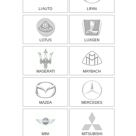
LI AUTO
LIFAN
LOTUS
LUXGEN
MASERATI
MAYBACH
MAZDA
MERCEDES
MINI
MITSUBISHI