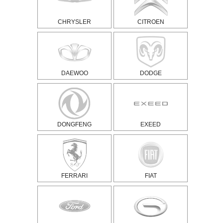
CHRYSLER
CITROEN
DAEWOO
DODGE
DONGFENG
EXEED
FERRARI
FIAT