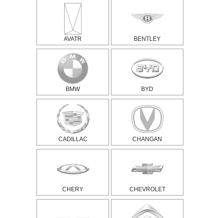
AVATR
BENTLEY
BMW
BYD
CADILLAC
CHANGAN
CHERY
CHEVROLET