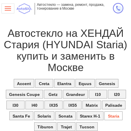
Автостекло — замена, ремонт, продажа,
тонирование в Москве
Toggle
navigation
Автостекло на ХЕНДАЙ
Стария (HYUNDAI Staria)
купить и заменить в
Москве
Accent
Creta
Elantra
Equus
Genesis
Genesis Coupe
Getz
Grandeur
I10
I20
I30
I40
IX35
IX55
Matrix
Palisade
Santa Fe
Solaris
Sonata
Starex H-1
Staria
Tiburon
Trajet
Tucson