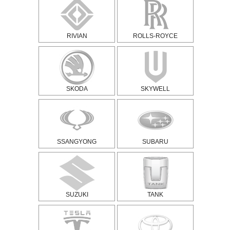
RIVIAN
ROLLS-ROYCE
SKODA
SKYWELL
SSANGYONG
SUBARU
SUZUKI
TANK