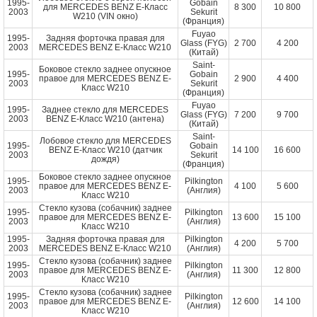
1995-
Gobain
для MERCEDES BENZ E-Класс
8 300
10 800
2003
Sekurit
W210 (VIN окно)
(Франция)
Fuyao
1995-
Задняя форточка правая для
Glass (FYG)
2 700
4 200
2003
MERCEDES BENZ E-Класс W210
(Китай)
Saint-
Боковое стекло заднее опускное
1995-
Gobain
правое для MERCEDES BENZ E-
2 900
4 400
2003
Sekurit
Класс W210
(Франция)
Fuyao
1995-
Заднее стекло для MERCEDES
Glass (FYG)
7 200
9 700
2003
BENZ E-Класс W210 (антена)
(Китай)
Saint-
Лобовое стекло для MERCEDES
1995-
Gobain
BENZ E-Класс W210 (датчик
14 100
16 600
2003
Sekurit
дождя)
(Франция)
Боковое стекло заднее опускное
1995-
Pilkington
правое для MERCEDES BENZ E-
4 100
5 600
2003
(Англия)
Класс W210
Стекло кузова (собачник) заднее
1995-
Pilkington
правое для MERCEDES BENZ E-
13 600
15 100
2003
(Англия)
Класс W210
1995-
Задняя форточка правая для
Pilkington
4 200
5 700
2003
MERCEDES BENZ E-Класс W210
(Англия)
Стекло кузова (собачник) заднее
1995-
Pilkington
правое для MERCEDES BENZ E-
11 300
12 800
2003
(Англия)
Класс W210
Стекло кузова (собачник) заднее
1995-
Pilkington
правое для MERCEDES BENZ E-
12 600
14 100
2003
(Англия)
Класс W210