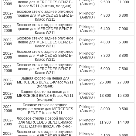
2002-
Pilkington
левое для MERCEDES BENZ E-
9 500
11 000
2009
(Англия)
Класс W211 (антена, молдинг)
Боковое стекло заднее опускное
2002-
Pilkington
правое для MERCEDES BENZ E-
4 800
6 300
2009
(Англия)
Класс W211
Боковое стекло заднее опускное
2002-
Pilkington
правое для MERCEDES BENZ E-
6 400
7 900
2009
(Англия)
Класс W211
Боковое стекло заднее опускное
2002-
Pilkington
левое для MERCEDES BENZ E-
4 800
6 300
2009
(Англия)
Класс W211
Боковое стекло заднее опускное
2002-
Pilkington
левое для MERCEDES BENZ E-
7 300
8 800
2009
(Англия)
Класс W211
Боковое стекло заднее опускное
2002-
Pilkington
левое для MERCEDES BENZ E-
6 000
7 500
2009
(Англия)
Класс W211
Задняя форточка левая для
2002-
Pilkington
MERCEDES BENZ E-Класс W211
26 300
27 800
2009
(Англия)
(молдинг)
Задняя форточка левая для
2002-
Pilkington
MERCEDES BENZ E-Класс W211
13 800
15 300
2009
(Англия)
(молдинг)
Боковое стекло переднее
2002-
Pilkington
опускное левое для MERCEDES
8 000
9 500
2009
(Англия)
BENZ E-Класс W211
Лобовое стекло с серой полосой
2002-
Pilkington
для MERCEDES BENZ E-Класс
11 900
14 400
2009
(Англия)
W211 (датчик дождя, VIN окно)
Боковое стекло заднее опускное
2002-
Pilkington
левое для MERCEDES BENZ E-
4 100
5 600