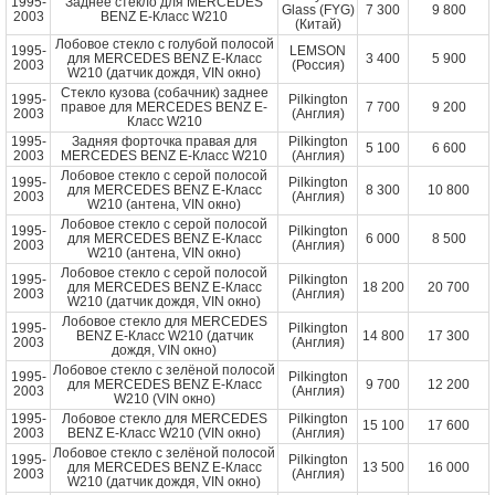
1995-
Заднее стекло для MERCEDES
Glass (FYG)
7 300
9 800
2003
BENZ E-Класс W210
(Китай)
Лобовое стекло с голубой полосой
1995-
LEMSON
для MERCEDES BENZ E-Класс
3 400
5 900
2003
(Россия)
W210 (датчик дождя, VIN окно)
Стекло кузова (собачник) заднее
1995-
Pilkington
правое для MERCEDES BENZ E-
7 700
9 200
2003
(Англия)
Класс W210
1995-
Задняя форточка правая для
Pilkington
5 100
6 600
2003
MERCEDES BENZ E-Класс W210
(Англия)
Лобовое стекло с серой полосой
1995-
Pilkington
для MERCEDES BENZ E-Класс
8 300
10 800
2003
(Англия)
W210 (антена, VIN окно)
Лобовое стекло с серой полосой
1995-
Pilkington
для MERCEDES BENZ E-Класс
6 000
8 500
2003
(Англия)
W210 (антена, VIN окно)
Лобовое стекло с серой полосой
1995-
Pilkington
для MERCEDES BENZ E-Класс
18 200
20 700
2003
(Англия)
W210 (датчик дождя, VIN окно)
Лобовое стекло для MERCEDES
1995-
Pilkington
BENZ E-Класс W210 (датчик
14 800
17 300
2003
(Англия)
дождя, VIN окно)
Лобовое стекло с зелёной полосой
1995-
Pilkington
для MERCEDES BENZ E-Класс
9 700
12 200
2003
(Англия)
W210 (VIN окно)
1995-
Лобовое стекло для MERCEDES
Pilkington
15 100
17 600
2003
BENZ E-Класс W210 (VIN окно)
(Англия)
Лобовое стекло с зелёной полосой
1995-
Pilkington
для MERCEDES BENZ E-Класс
13 500
16 000
2003
(Англия)
W210 (датчик дождя, VIN окно)