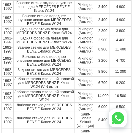
Боковое стекло заднее опускное
1992-
Pilkington
левое для MERCEDES BENZ E-
3 400
4 900
1997
(Англия)
Класс W124
Боковое стекло переднее
1992-
Pilkington
опускное левое для MERCEDES
3 400
4 900
1997
(Англия)
BENZ E-Класс W124
1992-
Задняя форточка левая для
Pilkington
2 300
3 800
1997
MERCEDES BENZ E-Класс W124
(Англия)
1992-
Задняя форточка левая для
Pilkington
2 900
4 400
1997
MERCEDES BENZ E-Класс W124
(Англия)
1992-
Заднее стекло для MERCEDES
Pilkington
8 900
11 400
1997
BENZ E-Класс W124
(Англия)
Боковое стекло переднее
1992-
Pilkington
опускное левое для MERCEDES
3 200
4 700
1997
(Англия)
BENZ E-Класс W124
1992-
Заднее стекло для MERCEDES
Pilkington
8 800
11 300
1997
BENZ E-Класс W124
(Англия)
Лобовое стекло с зелёной полосой
1992-
Pilkington
для MERCEDES BENZ E-Класс
6 700
9 200
1997
(Англия)
W124 (VIN окно)
Лобовое стекло с зелёной полосой
1992-
Pilkington
для MERCEDES BENZ E-Класс
14 000
16 500
1997
(Англия)
W124
1992-
Лобовое стекло для MERCEDES
Pilkington
6 000
8 500
1997
BENZ E-Класс W124
(Англия)
Saint-
1992-
Лобовое стекло для MERCEDES
Gobain
8 400
10 900
1997
BENZ E-Класс W124
Sekurit
(Франция)
Saint-