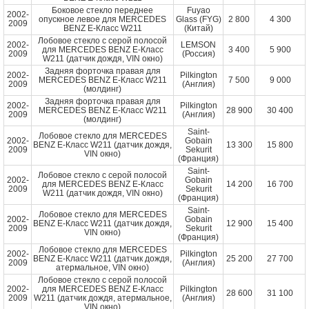
Боковое стекло переднее
Fuyao
2002-
опускное левое для MERCEDES
Glass (FYG)
2 800
4 300
2009
BENZ E-Класс W211
(Китай)
Лобовое стекло с серой полосой
2002-
LEMSON
для MERCEDES BENZ E-Класс
3 400
5 900
2009
(Россия)
W211 (датчик дождя, VIN окно)
Задняя форточка правая для
2002-
Pilkington
MERCEDES BENZ E-Класс W211
7 500
9 000
2009
(Англия)
(молдинг)
Задняя форточка правая для
2002-
Pilkington
MERCEDES BENZ E-Класс W211
28 900
30 400
2009
(Англия)
(молдинг)
Saint-
Лобовое стекло для MERCEDES
2002-
Gobain
BENZ E-Класс W211 (датчик дождя,
13 300
15 800
2009
Sekurit
VIN окно)
(Франция)
Saint-
Лобовое стекло с серой полосой
2002-
Gobain
для MERCEDES BENZ E-Класс
14 200
16 700
2009
Sekurit
W211 (датчик дождя, VIN окно)
(Франция)
Saint-
Лобовое стекло для MERCEDES
2002-
Gobain
BENZ E-Класс W211 (датчик дождя,
12 900
15 400
2009
Sekurit
VIN окно)
(Франция)
Лобовое стекло для MERCEDES
2002-
Pilkington
BENZ E-Класс W211 (датчик дождя,
25 200
27 700
2009
(Англия)
атермальное, VIN окно)
Лобовое стекло с серой полосой
2002-
для MERCEDES BENZ E-Класс
Pilkington
28 600
31 100
2009
W211 (датчик дождя, атермальное,
(Англия)
VIN окно)