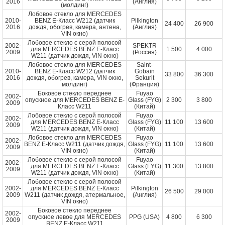
2016
(Англия)
(молдинг)
Лобовое стекло для MERCEDES
2010-
BENZ E-Класс W212 (датчик
Pilkington
24 400
26 900
2016
дождя, обогрев, камера, антена,
(Англия)
VIN окно)
Лобовое стекло с серой полосой
2002-
SPEKTR
для MERCEDES BENZ E-Класс
1 500
4 000
2009
(Россия)
W211 (датчик дождя, VIN окно)
Лобовое стекло для MERCEDES
Saint-
2010-
BENZ E-Класс W212 (датчик
Gobain
33 800
36 300
2016
дождя, обогрев, камера, VIN окно,
Sekurit
молдинг)
(Франция)
Боковое стекло переднее
Fuyao
2002-
опускное для MERCEDES BENZ E-
Glass (FYG)
2 300
3 800
2009
Класс W211
(Китай)
Лобовое стекло с серой полосой
Fuyao
2002-
для MERCEDES BENZ E-Класс
Glass (FYG)
11 100
13 600
2009
W211 (датчик дождя, VIN окно)
(Китай)
Лобовое стекло для MERCEDES
Fuyao
2002-
BENZ E-Класс W211 (датчик дождя,
Glass (FYG)
11 100
13 600
2009
VIN окно)
(Китай)
Лобовое стекло с серой полосой
Fuyao
2002-
для MERCEDES BENZ E-Класс
Glass (FYG)
11 300
13 800
2009
W211 (датчик дождя, VIN окно)
(Китай)
Лобовое стекло с серой полосой
2002-
для MERCEDES BENZ E-Класс
Pilkington
26 500
29 000
2009
W211 (датчик дождя, атермальное,
(Англия)
VIN окно)
Боковое стекло переднее
2002-
опускное левое для MERCEDES
PPG (USA)
4 800
6 300
2009
BENZ E-Класс W211