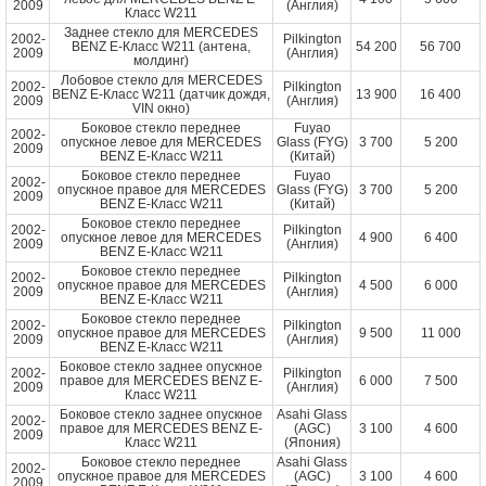
2009
(Англия)
Класс W211
Заднее стекло для MERCEDES
2002-
Pilkington
BENZ E-Класс W211 (антена,
54 200
56 700
2009
(Англия)
молдинг)
Лобовое стекло для MERCEDES
2002-
Pilkington
BENZ E-Класс W211 (датчик дождя,
13 900
16 400
2009
(Англия)
VIN окно)
Боковое стекло переднее
Fuyao
2002-
опускное левое для MERCEDES
Glass (FYG)
3 700
5 200
2009
BENZ E-Класс W211
(Китай)
Боковое стекло переднее
Fuyao
2002-
опускное правое для MERCEDES
Glass (FYG)
3 700
5 200
2009
BENZ E-Класс W211
(Китай)
Боковое стекло переднее
2002-
Pilkington
опускное левое для MERCEDES
4 900
6 400
2009
(Англия)
BENZ E-Класс W211
Боковое стекло переднее
2002-
Pilkington
опускное правое для MERCEDES
4 500
6 000
2009
(Англия)
BENZ E-Класс W211
Боковое стекло переднее
2002-
Pilkington
опускное правое для MERCEDES
9 500
11 000
2009
(Англия)
BENZ E-Класс W211
Боковое стекло заднее опускное
2002-
Pilkington
правое для MERCEDES BENZ E-
6 000
7 500
2009
(Англия)
Класс W211
Боковое стекло заднее опускное
Asahi Glass
2002-
правое для MERCEDES BENZ E-
(AGC)
3 100
4 600
2009
Класс W211
(Япония)
Боковое стекло переднее
Asahi Glass
2002-
опускное правое для MERCEDES
(AGC)
3 100
4 600
2009