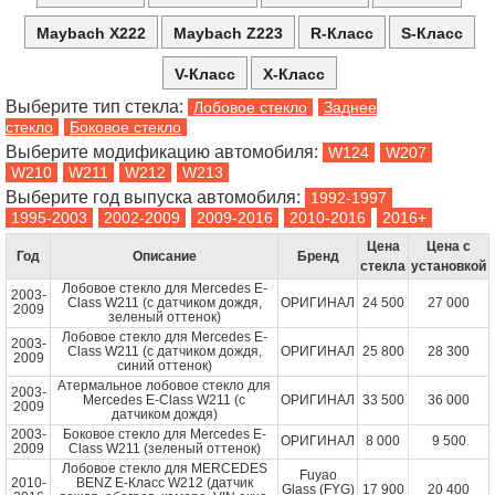
Maybach X222
Maybach Z223
R-Класс
S-Класс
V-Класс
X-Класс
Выберите тип стекла:
Лобовое стекло
Заднее
стекло
Боковое стекло
Выберите модификацию автомобиля:
Выберите год выпуска автомобиля:
Цена
Цена с
Год
Описание
Бренд
стекла
установкой
Лобовое стекло для Mercedes E-
2003-
Class W211 (с датчиком дождя,
ОРИГИНАЛ
24 500
27 000
2009
зеленый оттенок)
Лобовое стекло для Mercedes E-
2003-
Class W211 (с датчиком дождя,
ОРИГИНАЛ
25 800
28 300
2009
синий оттенок)
Атермальное лобовое стекло для
2003-
Mercedes E-Class W211 (с
ОРИГИНАЛ
33 500
36 000
2009
датчиком дождя)
2003-
Боковое стекло для Mercedes E-
ОРИГИНАЛ
8 000
9 500
2009
Class W211 (зеленый оттенок)
Лобовое стекло для MERCEDES
Fuyao
2010-
BENZ E-Класс W212 (датчик
Glass (FYG)
17 900
20 400