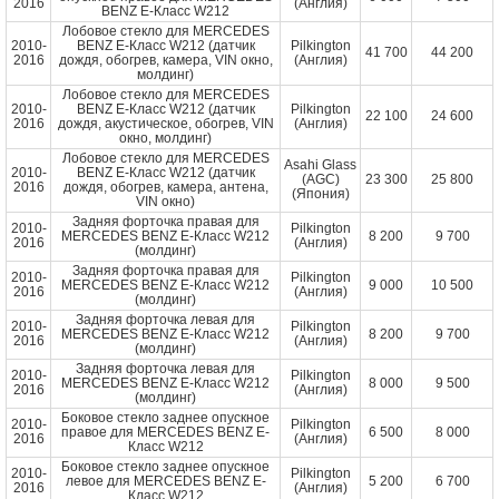
2016
(Англия)
BENZ E-Класс W212
Лобовое стекло для MERCEDES
2010-
BENZ E-Класс W212 (датчик
Pilkington
41 700
44 200
2016
дождя, обогрев, камера, VIN окно,
(Англия)
молдинг)
Лобовое стекло для MERCEDES
2010-
BENZ E-Класс W212 (датчик
Pilkington
22 100
24 600
2016
дождя, акустическое, обогрев, VIN
(Англия)
окно, молдинг)
Лобовое стекло для MERCEDES
Asahi Glass
2010-
BENZ E-Класс W212 (датчик
(AGC)
23 300
25 800
2016
дождя, обогрев, камера, антена,
(Япония)
VIN окно)
Задняя форточка правая для
2010-
Pilkington
MERCEDES BENZ E-Класс W212
8 200
9 700
2016
(Англия)
(молдинг)
Задняя форточка правая для
2010-
Pilkington
MERCEDES BENZ E-Класс W212
9 000
10 500
2016
(Англия)
(молдинг)
Задняя форточка левая для
2010-
Pilkington
MERCEDES BENZ E-Класс W212
8 200
9 700
2016
(Англия)
(молдинг)
Задняя форточка левая для
2010-
Pilkington
MERCEDES BENZ E-Класс W212
8 000
9 500
2016
(Англия)
(молдинг)
Боковое стекло заднее опускное
2010-
Pilkington
правое для MERCEDES BENZ E-
6 500
8 000
2016
(Англия)
Класс W212
Боковое стекло заднее опускное
2010-
Pilkington
левое для MERCEDES BENZ E-
5 200
6 700
2016
(Англия)
Класс W212