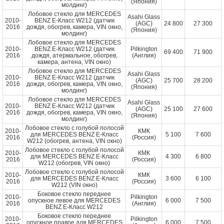
(Япония)
молдинг)
Лобовое стекло для MERCEDES
Asahi Glass
2010-
BENZ E-Класс W212 (датчик
(AGC)
24 800
27 300
2016
дождя, обогрев, камера, VIN окно,
(Япония)
молдинг)
Лобовое стекло для MERCEDES
2010-
BENZ E-Класс W212 (датчик
Pilkington
69 400
71 900
2016
дождя, атермальное, обогрев,
(Англия)
камера, антена, VIN окно)
Лобовое стекло для MERCEDES
Asahi Glass
2010-
BENZ E-Класс W212 (датчик
(AGC)
25 700
28 200
2016
дождя, обогрев, камера, VIN окно,
(Япония)
молдинг)
Лобовое стекло для MERCEDES
Asahi Glass
2010-
BENZ E-Класс W212 (датчик
(AGC)
25 100
27 600
2016
дождя, обогрев, камера, VIN окно,
(Япония)
молдинг)
Лобовое стекло с голубой полосой
2010-
КМК
для MERCEDES BENZ E-Класс
5 100
7 600
2016
(Россия)
W212 (обогрев, антена, VIN окно)
Лобовое стекло с голубой полосой
2010-
КМК
для MERCEDES BENZ E-Класс
4 300
6 800
2016
(Россия)
W212 (обогрев, VIN окно)
Лобовое стекло с голубой полосой
2010-
КМК
для MERCEDES BENZ E-Класс
3 600
6 100
2016
(Россия)
W212 (VIN окно)
Боковое стекло переднее
2010-
Pilkington
опускное левое для MERCEDES
6 000
7 500
2016
(Англия)
BENZ E-Класс W212
Боковое стекло переднее
2010-
Pilkington
опускное правое для MERCEDES
6 000
7 500