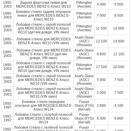
1995-
Задняя форточка левая для
Pilkington
4 000
5 500
2003
MERCEDES BENZ E-Класс W210
(Англия)
Боковое стекло заднее опускное
1995-
Pilkington
левое для MERCEDES BENZ E-
7 000
8 500
2003
(Англия)
Класс W210
Лобовое стекло с серой полосой
1995-
Pilkington
для MERCEDES BENZ E-Класс
11 500
14 000
2003
(Англия)
W210 (датчик дождя, VIN окно)
Asahi Glass
1995-
Лобовое стекло для MERCEDES
(AGC)
12 100
14 600
2003
BENZ E-Класс W210 (VIN окно)
(Япония)
Лобовое стекло для MERCEDES
Asahi Glass
1995-
BENZ E-Класс W210 (датчик
(AGC)
9 600
12 100
2003
дождя, VIN окно)
(Япония)
Лобовое стекло с серой полосой
1995-
Pilkington
для MERCEDES BENZ E-Класс
17 500
20 000
2003
(Англия)
W210 (датчик дождя, VIN окно)
Лобовое стекло с серой полосой
Asahi Glass
1995-
для MERCEDES BENZ E-Класс
(AGC)
5 000
7 500
2003
W210 (VIN окно)
(Япония)
Лобовое стекло с серой полосой
Asahi Glass
1995-
для MERCEDES BENZ E-Класс
(AGC)
5 000
7 500
2003
W210 (VIN окно)
(Япония)
Боковое стекло переднее
Fuyao
1992-
опускное для MERCEDES BENZ E-
Glass (FYG)
2 600
4 100
1997
Класс W124
(Китай)
Лобовое стекло с голубой полосой
Fuyao
1992-
для MERCEDES BENZ E-Класс
Glass (FYG)
6 300
8 800
1997
W124
(Китай)
Лобовое стекло с зелёной полосой
Fuyao
1992-