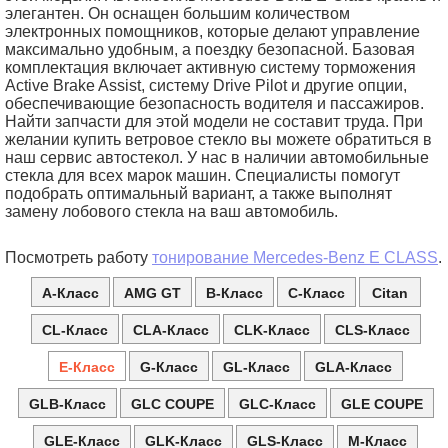
элегантен. Он оснащен большим количеством
электронных помощников, которые делают управление
максимально удобным, а поездку безопасной. Базовая
комплектация включает активную систему торможения
Active Brake Assist, систему Drive Pilot и другие опции,
обеспечивающие безопасность водителя и пассажиров.
Найти запчасти для этой модели не составит труда. При
желании купить ветровое стекло вы можете обратиться в
наш сервис автостекол. У нас в наличии автомобильные
стекла для всех марок машин. Специалисты помогут
подобрать оптимальный вариант, а также выполнят
замену лобового стекла на ваш автомобиль.
Посмотреть работу
тонирование Mercedes-Benz E CLASS
.
A-Класс
AMG GT
B-Класс
C-Класс
Citan
CL-Класс
CLA-Класс
CLK-Класс
CLS-Класс
E-Класс
G-Класс
GL-Класс
GLA-Класс
GLB-Класс
GLC COUPE
GLC-Класс
GLE COUPE
GLE-Класс
GLK-Класс
GLS-Класс
M-Класс