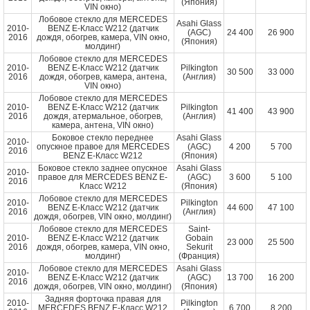
(Япония)
VIN окно)
Лобовое стекло для MERCEDES
Asahi Glass
2010-
BENZ E-Класс W212 (датчик
(AGC)
24 400
26 900
2016
дождя, обогрев, камера, VIN окно,
(Япония)
молдинг)
Лобовое стекло для MERCEDES
2010-
BENZ E-Класс W212 (датчик
Pilkington
30 500
33 000
2016
дождя, обогрев, камера, антена,
(Англия)
VIN окно)
Лобовое стекло для MERCEDES
2010-
BENZ E-Класс W212 (датчик
Pilkington
41 400
43 900
2016
дождя, атермальное, обогрев,
(Англия)
камера, антена, VIN окно)
Боковое стекло переднее
Asahi Glass
2010-
опускное правое для MERCEDES
(AGC)
4 200
5 700
2016
BENZ E-Класс W212
(Япония)
Боковое стекло заднее опускное
Asahi Glass
2010-
правое для MERCEDES BENZ E-
(AGC)
3 600
5 100
2016
Класс W212
(Япония)
Лобовое стекло для MERCEDES
2010-
Pilkington
BENZ E-Класс W212 (датчик
44 600
47 100
2016
(Англия)
дождя, обогрев, VIN окно, молдинг)
Лобовое стекло для MERCEDES
Saint-
2010-
BENZ E-Класс W212 (датчик
Gobain
23 000
25 500
2016
дождя, обогрев, камера, VIN окно,
Sekurit
молдинг)
(Франция)
Лобовое стекло для MERCEDES
Asahi Glass
2010-
BENZ E-Класс W212 (датчик
(AGC)
13 700
16 200
2016
дождя, обогрев, VIN окно, молдинг)
(Япония)
Задняя форточка правая для
2010-
Pilkington
MERCEDES BENZ E-Класс W212
6 700
8 200