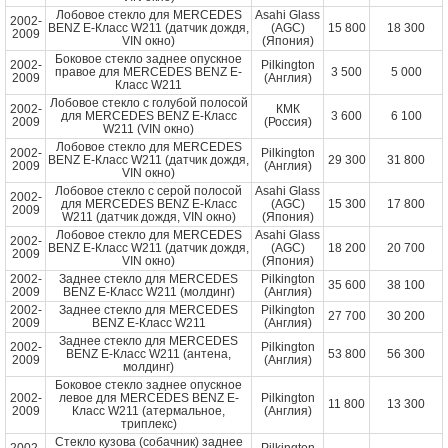
Лобовое стекло для MERCEDES
Asahi Glass
2002-
BENZ E-Класс W211 (датчик дождя,
(AGC)
15 800
18 300
2009
VIN окно)
(Япония)
Боковое стекло заднее опускное
2002-
Pilkington
правое для MERCEDES BENZ E-
3 500
5 000
2009
(Англия)
Класс W211
Лобовое стекло с голубой полосой
2002-
КМК
для MERCEDES BENZ E-Класс
3 600
6 100
2009
(Россия)
W211 (VIN окно)
Лобовое стекло для MERCEDES
2002-
Pilkington
BENZ E-Класс W211 (датчик дождя,
29 300
31 800
2009
(Англия)
VIN окно)
Лобовое стекло с серой полосой
Asahi Glass
2002-
для MERCEDES BENZ E-Класс
(AGC)
15 300
17 800
2009
W211 (датчик дождя, VIN окно)
(Япония)
Лобовое стекло для MERCEDES
Asahi Glass
2002-
BENZ E-Класс W211 (датчик дождя,
(AGC)
18 200
20 700
2009
VIN окно)
(Япония)
2002-
Заднее стекло для MERCEDES
Pilkington
35 600
38 100
2009
BENZ E-Класс W211 (молдинг)
(Англия)
2002-
Заднее стекло для MERCEDES
Pilkington
27 700
30 200
2009
BENZ E-Класс W211
(Англия)
Заднее стекло для MERCEDES
2002-
Pilkington
BENZ E-Класс W211 (антена,
53 800
56 300
2009
(Англия)
молдинг)
Боковое стекло заднее опускное
2002-
левое для MERCEDES BENZ E-
Pilkington
11 800
13 300
2009
Класс W211 (атермальное,
(Англия)
триплекс)
Стекло кузова (собачник) заднее