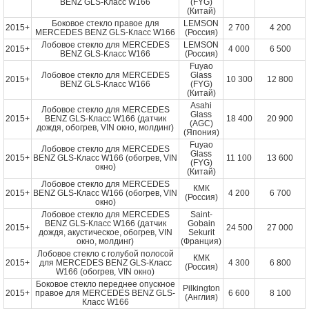
BENZ GLS-Класс W166
(FYG)
(Китай)
Боковое стекло правое для
LEMSON
2015+
2 700
4 200
MERCEDES BENZ GLS-Класс W166
(Россия)
Лобовое стекло для MERCEDES
LEMSON
2015+
4 000
6 500
BENZ GLS-Класс W166
(Россия)
Fuyao
Лобовое стекло для MERCEDES
Glass
2015+
10 300
12 800
BENZ GLS-Класс W166
(FYG)
(Китай)
Asahi
Лобовое стекло для MERCEDES
Glass
2015+
BENZ GLS-Класс W166 (датчик
18 400
20 900
(AGC)
дождя, обогрев, VIN окно, молдинг)
(Япония)
Fuyao
Лобовое стекло для MERCEDES
Glass
2015+
BENZ GLS-Класс W166 (обогрев, VIN
11 100
13 600
(FYG)
окно)
(Китай)
Лобовое стекло для MERCEDES
КМК
2015+
BENZ GLS-Класс W166 (обогрев, VIN
4 200
6 700
(Россия)
окно)
Лобовое стекло для MERCEDES
Saint-
BENZ GLS-Класс W166 (датчик
Gobain
2015+
24 500
27 000
дождя, акустическое, обогрев, VIN
Sekurit
окно, молдинг)
(Франция)
Лобовое стекло с голубой полосой
КМК
2015+
для MERCEDES BENZ GLS-Класс
4 300
6 800
(Россия)
W166 (обогрев, VIN окно)
Боковое стекло переднее опускное
Pilkington
2015+
правое для MERCEDES BENZ GLS-
6 600
8 100
(Англия)
Класс W166