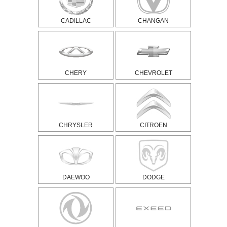
CADILLAC
CHANGAN
CHERY
CHEVROLET
CHRYSLER
CITROEN
DAEWOO
DODGE