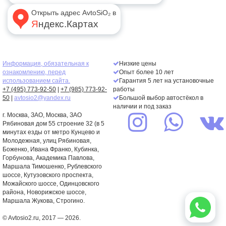
Открыть адрес AvtoSiO₂ в
Яндекс.Картах
Информация, обязательная к
Низкие цены
ознакомлению, перед
Опыт более 10 лет
использованием сайта.
Гарантия 5 лет на установочные
+7 (495) 773-92-50
|
+7 (985) 773-92-
работы
50
|
avtosio2@yandex.ru
Большой выбор автостёкол в
наличии и под заказ
г. Москва,
ЗАО
, Москва, ЗАО
Рябиновая дом 55 строение 32 (в 5
минутах езды от метро Кунцево и
Молодежная, улиц Рябиновая,
Боженко, Ивана Франко, Кубинка,
Горбунова, Академика Павлова,
Маршала Тимошенко, Рублевского
шоссе, Кутузовского проспекта,
Можайского шоссе, Одинцовского
района, Новорижское шоссе,
Маршала Жукова, Строгино.
© Avtosio2.ru, 2017 — 2026.