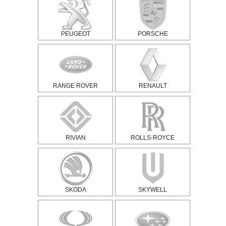
PEUGEOT
PORSCHE
RANGE ROVER
RENAULT
RIVIAN
ROLLS-ROYCE
SKODA
SKYWELL