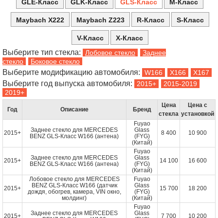
GLE-Класс
GLK-Класс
GLS-Класс
M-Класс
Maybach X222
Maybach Z223
R-Класс
S-Класс
V-Класс
X-Класс
Выберите тип стекла:
Лобовое стекло
Заднее
стекло
Боковое стекло
Выберите модификацию автомобиля:
Выберите год выпуска автомобиля:
Цена
Цена с
Год
Описание
Бренд
стекла
установкой
Fuyao
Заднее стекло для MERCEDES
Glass
2015+
8 400
10 900
BENZ GLS-Класс W166 (антена)
(FYG)
(Китай)
Fuyao
Заднее стекло для MERCEDES
Glass
2015+
14 100
16 600
BENZ GLS-Класс W166 (антена)
(FYG)
(Китай)
Лобовое стекло для MERCEDES
Fuyao
BENZ GLS-Класс W166 (датчик
Glass
2015+
15 700
18 200
дождя, обогрев, камера, VIN окно,
(FYG)
молдинг)
(Китай)
Fuyao
Заднее стекло для MERCEDES
Glass
2015+
7 700
10 200