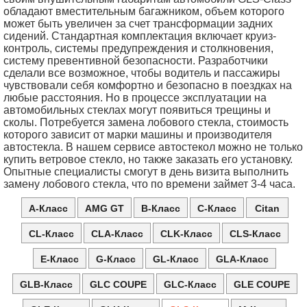
обладают вместительным багажником, объем которого
может быть увеличен за счет трансформации задних
сидений. Стандартная комплектация включает круиз-
контроль, системы предупреждения и столкновения,
систему превентивной безопасности. Разработчики
сделали все возможное, чтобы водитель и пассажиры
чувствовали себя комфортно и безопасно в поездках на
любые расстояния. Но в процессе эксплуатации на
автомобильных стеклах могут появиться трещины и
сколы. Потребуется замена лобового стекла, стоимость
которого зависит от марки машины и производителя
автостекла. В нашем сервисе автостекол можно не только
купить ветровое стекло, но также заказать его установку.
Опытные специалисты смогут в день визита выполнить
замену лобового стекла, что по времени займет 3-4 часа.
A-Класс
AMG GT
B-Класс
C-Класс
Citan
CL-Класс
CLA-Класс
CLK-Класс
CLS-Класс
E-Класс
G-Класс
GL-Класс
GLA-Класс
GLB-Класс
GLC COUPE
GLC-Класс
GLE COUPE