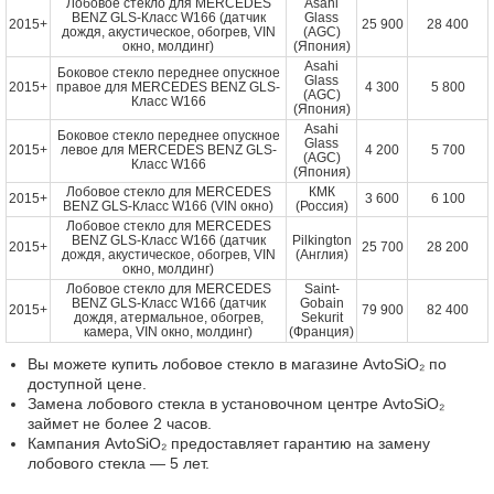
Лобовое стекло для MERCEDES
Asahi
BENZ GLS-Класс W166 (датчик
Glass
2015+
25 900
28 400
дождя, акустическое, обогрев, VIN
(AGC)
окно, молдинг)
(Япония)
Asahi
Боковое стекло переднее опускное
Glass
2015+
правое для MERCEDES BENZ GLS-
4 300
5 800
(AGC)
Класс W166
(Япония)
Asahi
Боковое стекло переднее опускное
Glass
2015+
левое для MERCEDES BENZ GLS-
4 200
5 700
(AGC)
Класс W166
(Япония)
Лобовое стекло для MERCEDES
КМК
2015+
3 600
6 100
BENZ GLS-Класс W166 (VIN окно)
(Россия)
Лобовое стекло для MERCEDES
BENZ GLS-Класс W166 (датчик
Pilkington
2015+
25 700
28 200
дождя, акустическое, обогрев, VIN
(Англия)
окно, молдинг)
Лобовое стекло для MERCEDES
Saint-
BENZ GLS-Класс W166 (датчик
Gobain
2015+
79 900
82 400
дождя, атермальное, обогрев,
Sekurit
камера, VIN окно, молдинг)
(Франция)
Вы можете купить лобовое стекло в магазине AvtoSiO₂ по
доступной цене.
Замена лобового стекла в установочном центре AvtoSiO₂
займет не более 2 часов.
Кампания AvtoSiO₂ предоставляет гарантию на замену
лобового стекла — 5 лет.